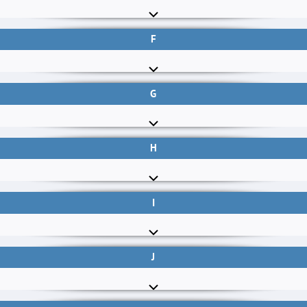
F
G
H
I
J