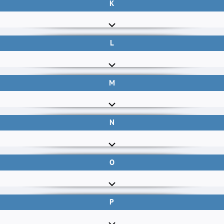
K
L
M
N
O
P