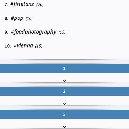
#firletanz
7.
(20)
#pop
8.
(16)
#foodphotography
9.
(15)
#vienna
10.
(15)
1
2
5