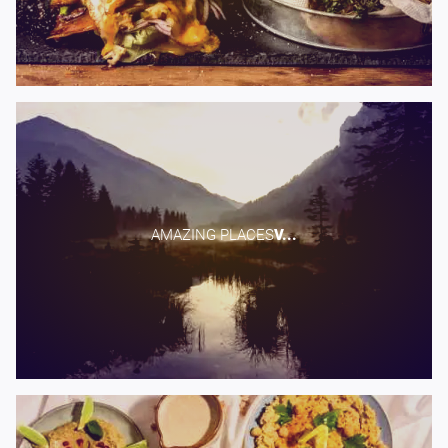
AMAZING PLACES​
V...