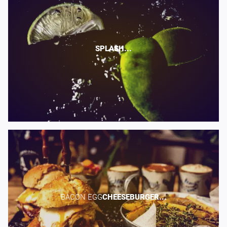
SPLASH...
BACON EGG​
CHEESEBURGER...