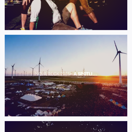
NOVA ROCK 2025​
–
A
SPOTLI...