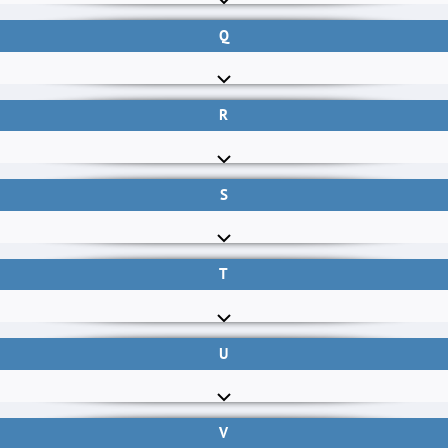
Q
R
S
T
U
V