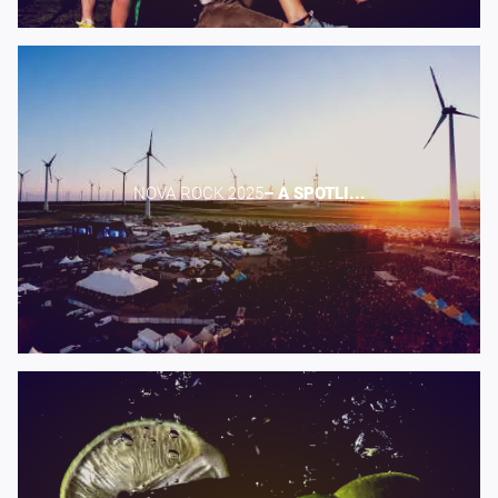
NOVA ROCK 2025​
–
A
SPOTLI...