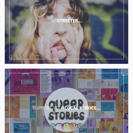
AKI​
STREETER...
SUPPORT YOUR​
LOCAL
HEROES...