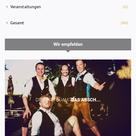
Veranstaltungen
(11)
Gesamt
(265)
Wir empfehlen
DIE SPRITBUAM -​
DAS
ABSCH...