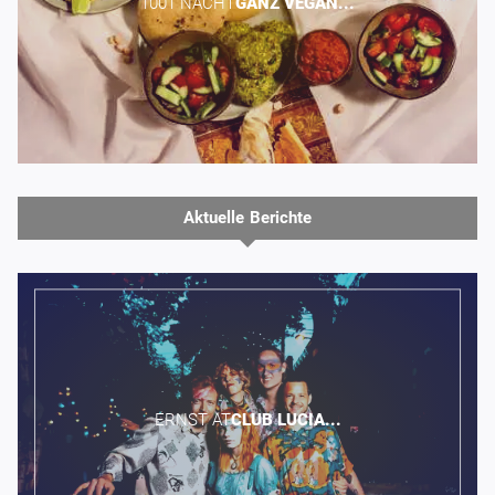
1001 NACHT​
GANZ
VEGAN...
Aktuelle Berichte
ERNST AT​
CLUB
LUCIA...