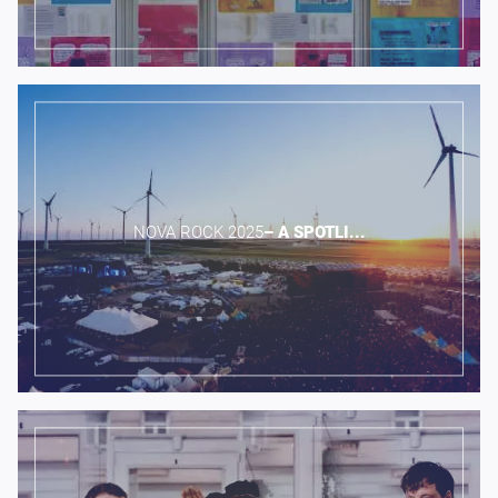
NOVA ROCK 2025​
–
A
SPOTLI...