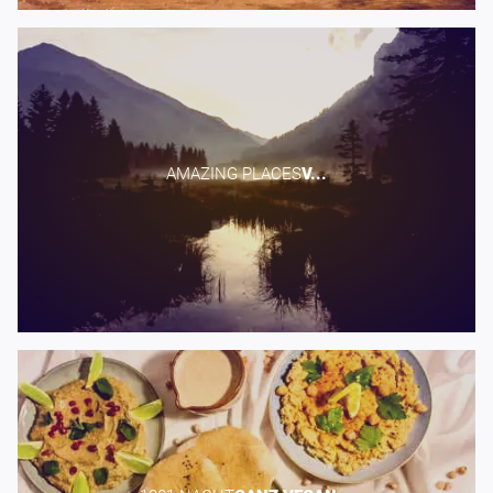
AMAZING PLACES​
V...