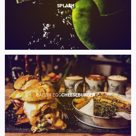
SPLASH...
BACON EGG​
CHEESEBURGER...