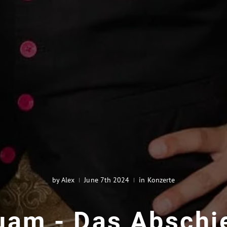
by Alex
June 7th 2024
in Konzerte
buam - Das Abschi