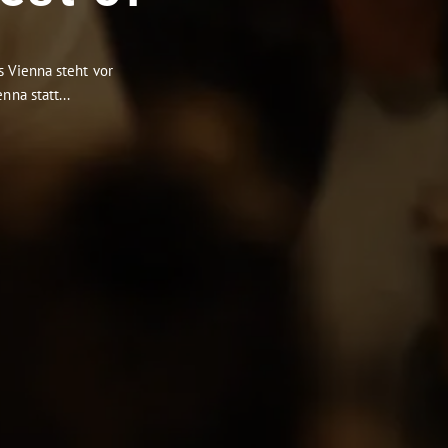
s Vienna steht vor
na statt...