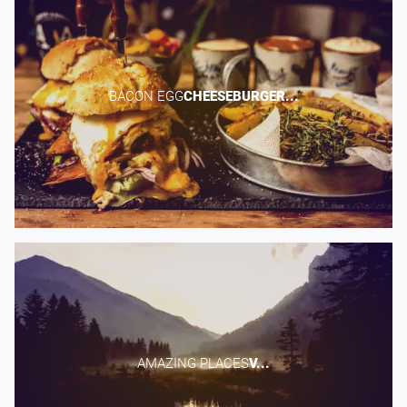
BACON EGG​
CHEESEBURGER...
AMAZING PLACES​
V...