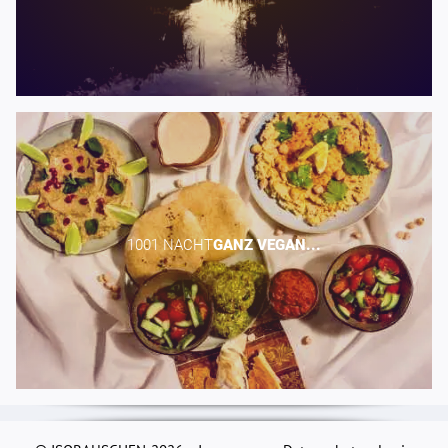
1001 NACHT​
GANZ
VEGAN...