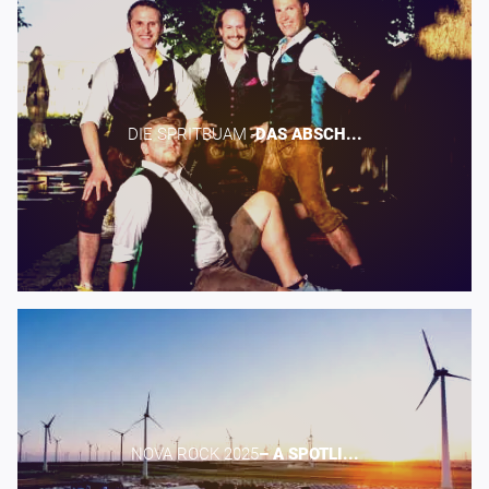
DIE SPRITBUAM -​
DAS
ABSCH...
NOVA ROCK 2025​
–
A
SPOTLI...