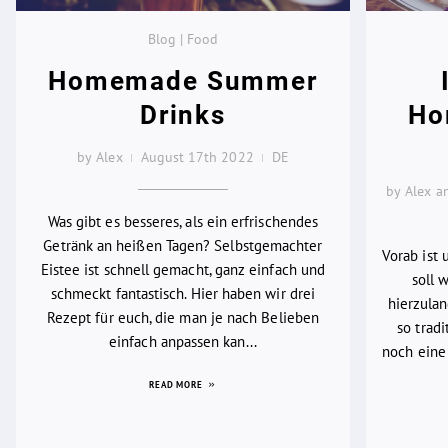
Blog | Food
Homemade Summer
Drinks
Ho
by Alex
August 17th 2022
DE
by Alex 
Was gibt es besseres, als ein erfrischendes
Getränk an heißen Tagen? Selbstgemachter
Vorab ist 
Eistee ist schnell gemacht, ganz einfach und
soll 
schmeckt fantastisch. Hier haben wir drei
hierzulan
Rezept für euch, die man je nach Belieben
so trad
einfach anpassen kan...
noch eine
READ MORE