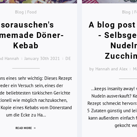
Blog | Food
Blog | 
Isorauschen's
A blog post 
memade Döner-
- Selbsg
Kebab
Nudel
Zucchi
and Hannah
January 30th 2021
DE
by Hannah and Alex
M
uns eines sehr wichtig: Dieses Rezept
weder ein Versuch sein, eines der
...keeps insanity away!
de beliebtesten türkischen Gerichte
Nudeln ausverkauft? K
itionell wie möglich nachzukochen,
Rezept schmeckt hervorr
 Kopie eines Kebabs vom Dönerstand
5 Zutaten günstig und le
um die Ecke zu Ha...
kann außerdem einfach f
gekocht wer
READ MORE