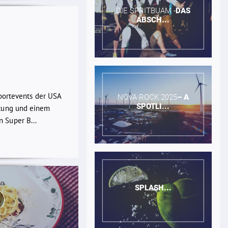
DIE SPRITBUAM -​
DAS
ABSCH...
Sportevents der USA
NOVA ROCK 2025​
–
A
SPOTLI...
ltung und einem
 Super B...
SPLASH...