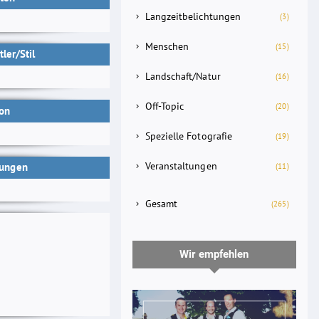
Langzeitbelichtungen
(3)
Menschen
(15)
ler/Stil
Landschaft/Natur
(16)
Off-Topic
(20)
ion
Spezielle Fotografie
(19)
Veranstaltungen
tungen
(11)
Gesamt
(265)
Wir empfehlen