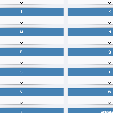
J
K
M
N
P
Q
S
T
V
W
Z
Aktivit