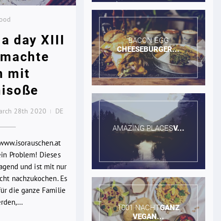
Food
a day XIII
BACON EGG​
CHEESEBURGER...
emachte
n mit
nisoße
arch 28th 2020
DE
AMAZING PLACES​
V...
 www.isorauschen.at
ein Problem! Dieses
agend und ist mit nur
icht nachzukochen. Es
ür die ganze Familie
den,...
1001 NACHT​
GANZ
VEGAN...