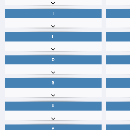
I
L
O
R
U
Y