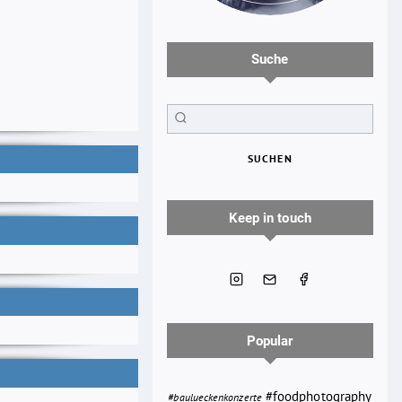
Suche
SUCHEN
Keep in touch
Popular
#foodphotography
#baulueckenkonzerte