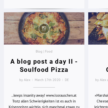
Blog | Food
A blog post a day II -
Soulfood Pizza
by Alex
March 17th 2020
DE
by Alex
..keeps insanity away! www.isorauschen.at
»Marshal
Trotz allen Schwierigkeiten ist es auch in
Cheese
Krisenzeiten wichtig, sich manchmal etwas zu
leichtes