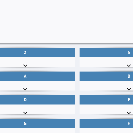
2
5
A
B
D
E
G
H