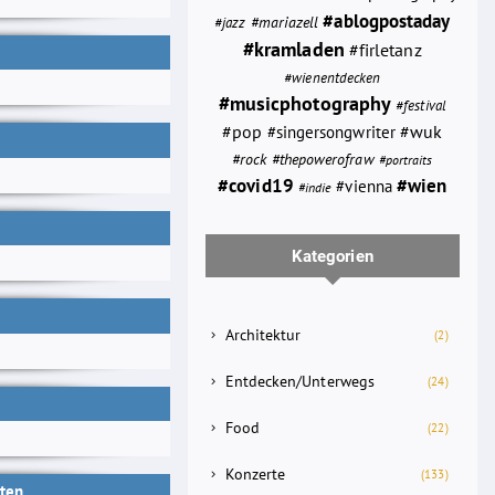
#ablogpostaday
#mariazell
#jazz
#kramladen
#firletanz
#wienentdecken
#musicphotography
#festival
#wuk
#pop
#singersongwriter
#thepowerofraw
#rock
#portraits
#wien
#covid19
#vienna
#indie
Kategorien
Architektur
(2)
Entdecken/Unterwegs
(24)
Food
(22)
Konzerte
(133)
äten