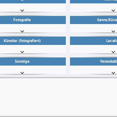
Fotografie
Genre/Künst
Künstler (fotografiert)
Locat
Sonstige
Veranstal