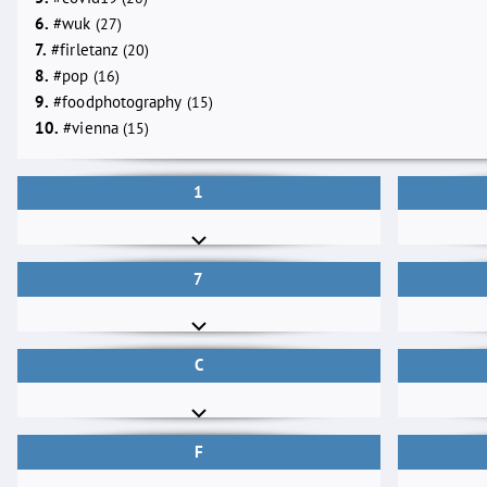
6.
#wuk
(27)
7.
#firletanz
(20)
8.
#pop
(16)
9.
#foodphotography
(15)
10.
#vienna
(15)
1
7
C
F