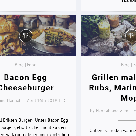
READ MO
Blog | Food
Blog | 
Bacon Egg
Grillen mal
Cheeseburger
Rubs, Mari
Mo
 and Hannah
April 16th 2019
DE
by Hannah and Alex
M
l Eriksen Burger« Unser Bacon Egg
burger gehört sicher nicht zu den
Grillen ist in den warm
ten Varianten dieser amerikanischen