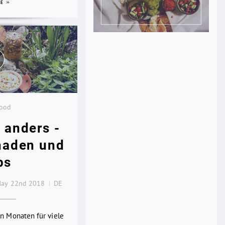
RE
Food
 anders -
naden und
ps
ay 22nd 2018
DE
en Monaten für viele