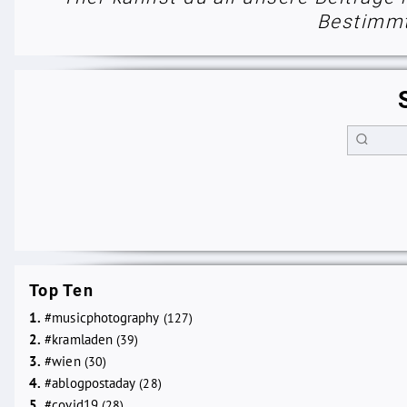
Bestimmt 
Top Ten
1.
#musicphotography
(127)
2.
#kramladen
(39)
3.
#wien
(30)
4.
#ablogpostaday
(28)
5.
#covid19
(28)