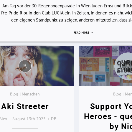
Am Tag vor der 30. Regenbogenparade in Wien luden Ernst und Blic
Pre-Pride-Riot in den Club LUCIA ein. In Zeiten, in denen es nicht wi
den eigenen Standpunkt zu zeigen, anderen mitzuteilen, dass sie 
READ MORE
Blog | Menschen
Blog | Me
Aki Streeter
Support Y
Heroes - qu
Alex
August 13th 2025
DE
by Ni