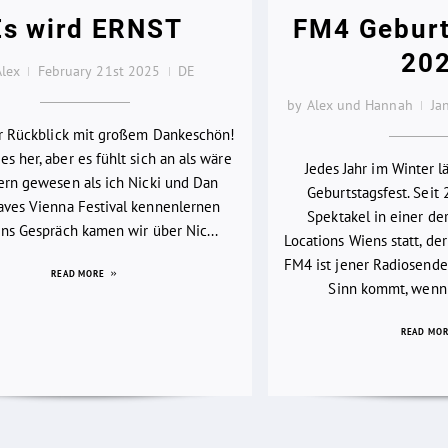
Es wird ERNST
FM4 Geburt
20
Alex
February 21st 2025
DE
by Alex und Hannah
Ja
er Rückblick mit großem Dankeschön!
es her, aber es fühlt sich an als wäre
Jedes Jahr im Winter 
ern gewesen als ich Nicki und Dan
Geburtstagsfest. Seit 
ves Vienna Festival kennenlernen
Spektakel in einer d
 Ins Gespräch kamen wir über Nic...
Locations Wiens statt, der
FM4 ist jener Radiosender
READ MORE
Sinn kommt, wenn 
READ MO