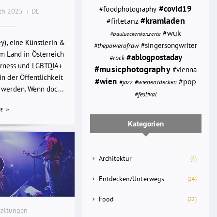
#covid19
#foodphotography
0th 2025
DE
#kramladen
#firletanz
#wuk
#baulueckenkonzerte
ey), eine Künstlerin &
#thepowerofraw
#singersongwriter
em Land in Österreich
#ablogpostaday
#rock
rness und LGBTQIA+
#musicphotography
#vienna
n der Öffentlichkeit
#wien
#pop
#jazz
#wienentdecken
 werden. Wenn doc...
#festival
RE
Kategorien
Architektur
(2)
Entdecken/Unterwegs
(24)
Food
(22)
taltungen