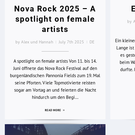
Nova Rock 2025 – A
spotlight on female
by 
artists
Ein klein
by Alex und Hannah
July 7th 2025
DE
Lange ist 
es gest
A spotlight on female artists Von 11. bis 14.
beim Wa
Juni öffnete das Nova Rock Festival auf den
durfte.
burgenländischen Pannonia Fields zum 19. Mal
seine Pforten. Viele Topmotivierte reisten
sogar am Vortag an und feierten die Nacht
hindurch um den Begi...
READ MORE