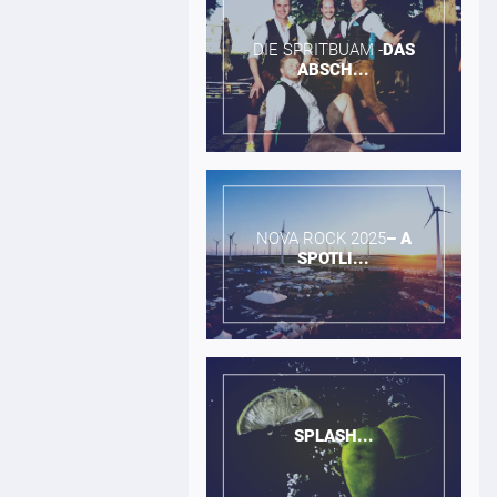
DIE SPRITBUAM -​
DAS
ABSCH...
NOVA ROCK 2025​
–
A
SPOTLI...
SPLASH...