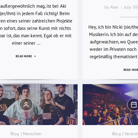
 außergewöhnlich mag, ist bei Aki
by Alex
July 3
(er/ihm) in jedem Fall richtig! Beim
en eines seiner zahlreichen Projekte
Hey, ich bin Nicki (sie/th
 sofort, dass seine Kunst mit nichts
Musikerin. Ich bin auf d
bar ist, das man kennt. Egal ob er mit
aufgewachsen, wo Quee
einer seiner ...
weder im Privaten noch i
regelmäßig thematisiert
READ MORE
READ MO
Blog | Menschen
Blog | Verans