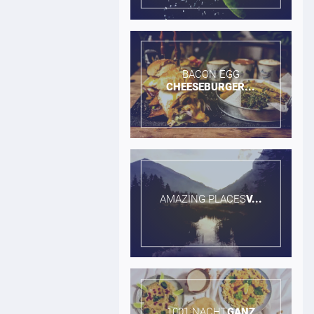
BACON EGG​
CHEESEBURGER...
AMAZING PLACES​
V...
1001 NACHT​
GANZ