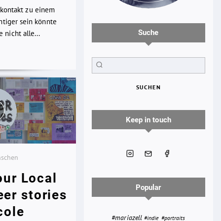
kkontakt zu einem
chtiger sein könnte
Suche
nicht alle...
SUCHEN
Keep in touch
nschen
our Local
Popular
eer stories
cole
#mariazell
#portraits
#indie