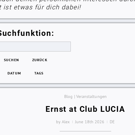
ist etwas für dich dabei!
Suchfunktion:
SUCHEN
ZURÜCK
DATUM
TAGS
Blog | Veranstaltungen
Ernst at Club LUCIA
by Alex
June 18th 2026
DE