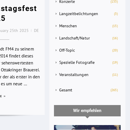
Konzerte
(133)
stagsfest
Langzeitbelichtungen
(3)
25
Menschen
(15)
nuary 25th 2025
DE
Landschaft/Natur
(16)
lädt FM4 zu seinem
Off-Topic
(20)
2014 findet dieses
Spezielle Fotografie
er sehenswertesten
(19)
 Ottakringer Brauerei.
Veranstaltungen
(11)
 der als erster in den
es um neue ...
Gesamt
(265)
RE
Wir empfehlen