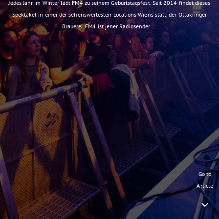
Jedes Jahr im Winter lädt FM4 zu seinem Geburtstagsfest. Seit 2014 findet dieses
Spektakel in einer der sehenswertesten Locations Wiens statt, der Ottakringer
Brauerei. FM4 ist jener Radiosender ...
Go to
Article