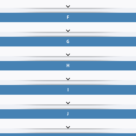
F
G
H
I
J