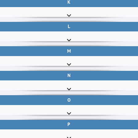
K
L
M
N
O
P