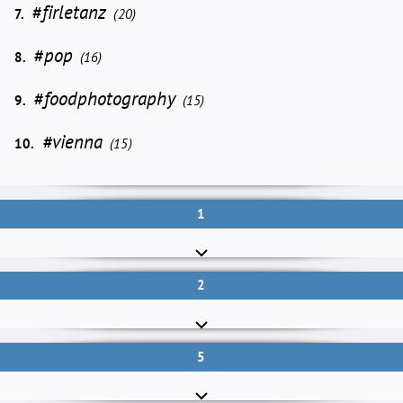
#firletanz
7.
(20)
#pop
8.
(16)
#foodphotography
9.
(15)
#vienna
10.
(15)
1
2
5