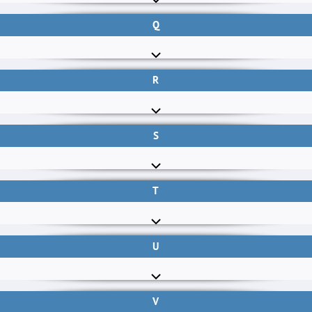
Q
R
S
T
U
V