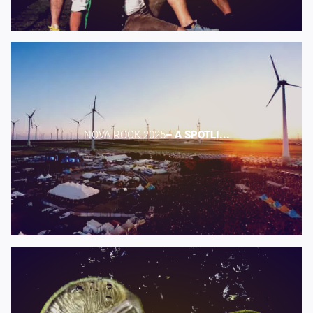
NOVA ROCK 2025​
–
A
SPOTLI...