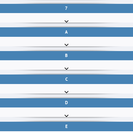
7
A
B
C
D
E