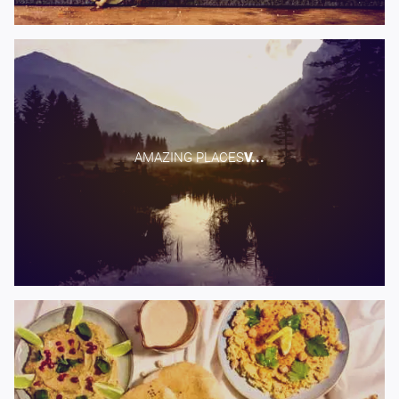
AMAZING PLACES​
V...