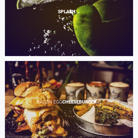
SPLASH...
BACON EGG​
CHEESEBURGER...