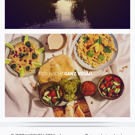
1001 NACHT​
GANZ
VEGAN...