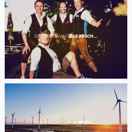
DIE SPRITBUAM -​
DAS
ABSCH...
NOVA ROCK 2025​
–
A
SPOTLI...