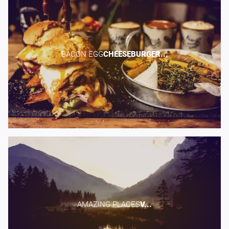
BACON EGG​
CHEESEBURGER...
AMAZING PLACES​
V...