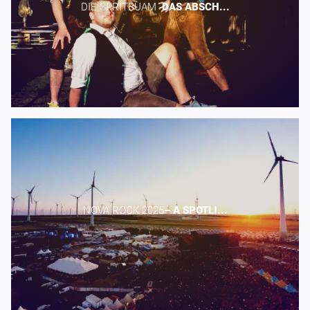
DIE SPRITBUAM -​
DAS
ABSCH...
NOVA ROCK 2025​
–
A
SPOTLI...