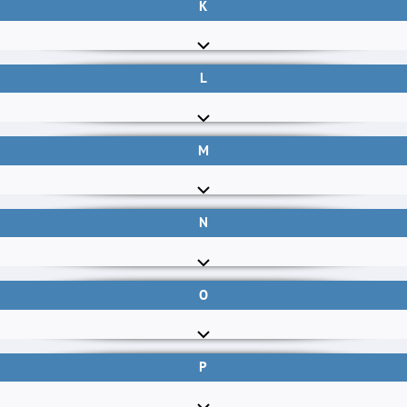
K
L
M
N
O
P