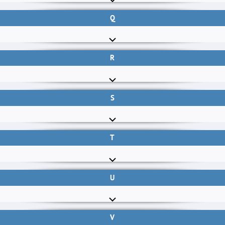
Q
R
S
T
U
V