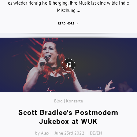
es wieder richtig heiß herging. Ihre Musik ist eine wilde Indie
Mischung ...
READ MORE
Blog | Konzerte
Scott Bradlee's Postmodern
Jukebox at WUK
by Alex
June 23rd 2022
DE/EN