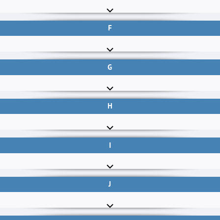
F
G
H
I
J