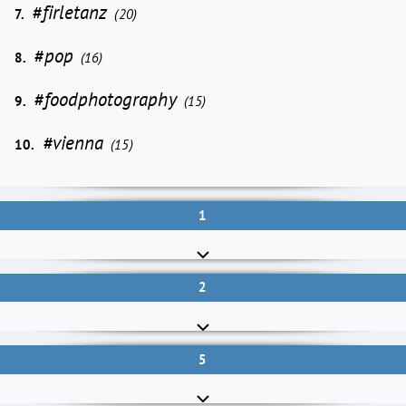
#firletanz
7.
(20)
#pop
8.
(16)
#foodphotography
9.
(15)
#vienna
10.
(15)
1
2
5