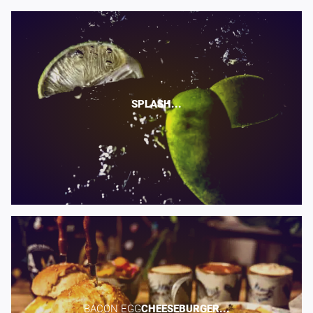
SPLASH...
BACON EGG​
CHEESEBURGER...