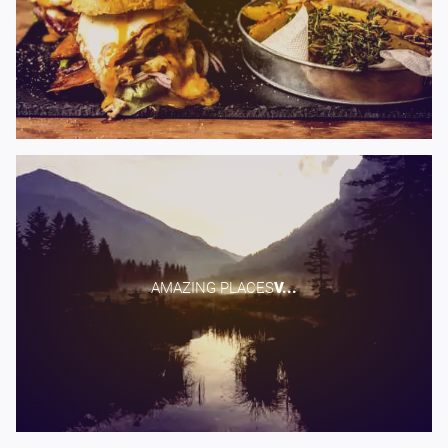
AMAZING PLACES​
V...