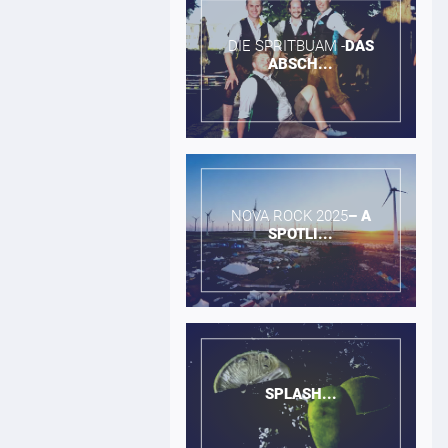
DIE SPRITBUAM -​
DAS
ABSCH...
NOVA ROCK 2025​
–
A
SPOTLI...
SPLASH...