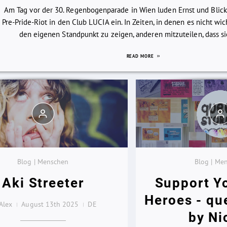
Am Tag vor der 30. Regenbogenparade in Wien luden Ernst und Blic
Pre-Pride-Riot in den Club LUCIA ein. In Zeiten, in denen es nicht wi
den eigenen Standpunkt zu zeigen, anderen mitzuteilen, dass sie 
READ MORE
Blog | Menschen
Blog | Me
Aki Streeter
Support Y
Heroes - qu
Alex
August 13th 2025
DE
by Ni