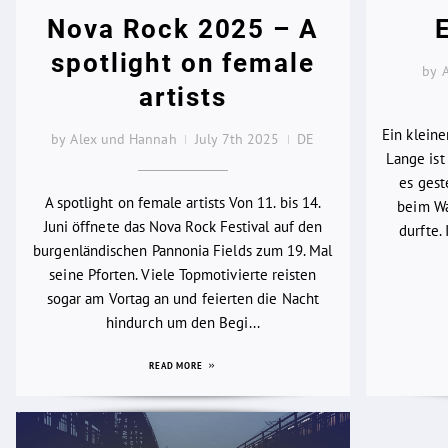
Nova Rock 2025 – A
spotlight on female
by 
artists
Ein klein
by Alex und Hannah
July 7th 2025
DE
Lange ist 
es gest
A spotlight on female artists Von 11. bis 14.
beim Wa
Juni öffnete das Nova Rock Festival auf den
durfte.
burgenländischen Pannonia Fields zum 19. Mal
seine Pforten. Viele Topmotivierte reisten
sogar am Vortag an und feierten die Nacht
hindurch um den Begi...
READ MORE