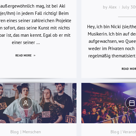
 außergewöhnlich mag, ist bei Aki
by Alex
July 3
(er/ihm) in jedem Fall richtig! Beim
en eines seiner zahlreichen Projekte
Hey, ich bin Nicki (sie/th
 sofort, dass seine Kunst mit nichts
Musikerin. Ich bin auf d
bar ist, das man kennt. Egal ob er mit
aufgewachsen, wo Quee
einer seiner ...
weder im Privaten noch i
regelmäßig thematisiert
READ MORE
READ MO
Blog | Menschen
Blog | Verans