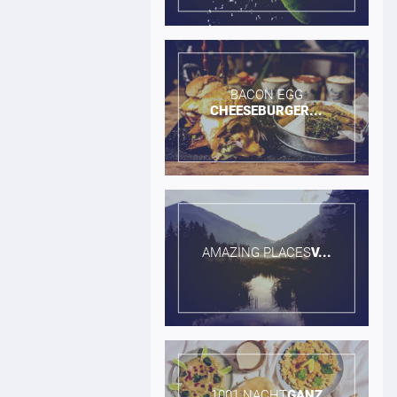
BACON EGG​
CHEESEBURGER...
AMAZING PLACES​
V...
1001 NACHT​
GANZ