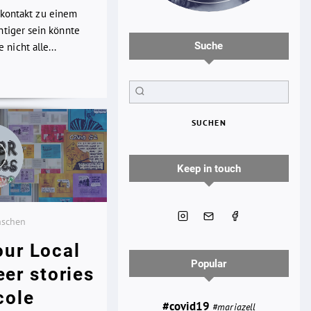
kkontakt zu einem
chtiger sein könnte
Suche
nicht alle...
SUCHEN
Keep in touch
nschen
our Local
Popular
eer stories
cole
#covid19
#mariazell