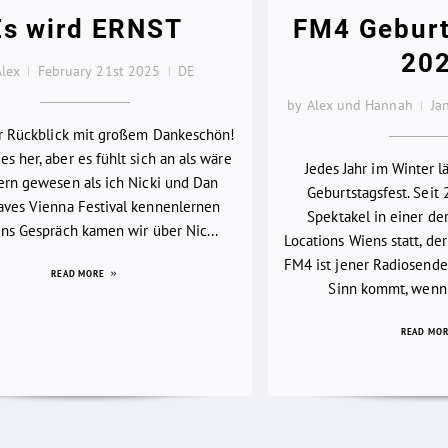
Es wird ERNST
FM4 Geburt
20
Alex
February 21st 2025
DE
by Alex und Hannah
Ja
er Rückblick mit großem Dankeschön!
es her, aber es fühlt sich an als wäre
Jedes Jahr im Winter 
ern gewesen als ich Nicki und Dan
Geburtstagsfest. Seit 
ves Vienna Festival kennenlernen
Spektakel in einer d
 Ins Gespräch kamen wir über Nic...
Locations Wiens statt, der
FM4 ist jener Radiosender
READ MORE
Sinn kommt, wenn 
READ MO