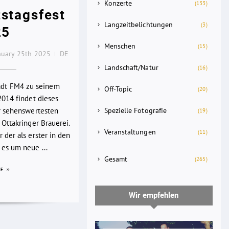
Konzerte
(133)
stagsfest
Langzeitbelichtungen
(3)
25
Menschen
(15)
nuary 25th 2025
DE
Landschaft/Natur
(16)
lädt FM4 zu seinem
Off-Topic
(20)
2014 findet dieses
Spezielle Fotografie
er sehenswertesten
(19)
 Ottakringer Brauerei.
Veranstaltungen
(11)
 der als erster in den
es um neue ...
Gesamt
(265)
RE
Wir empfehlen