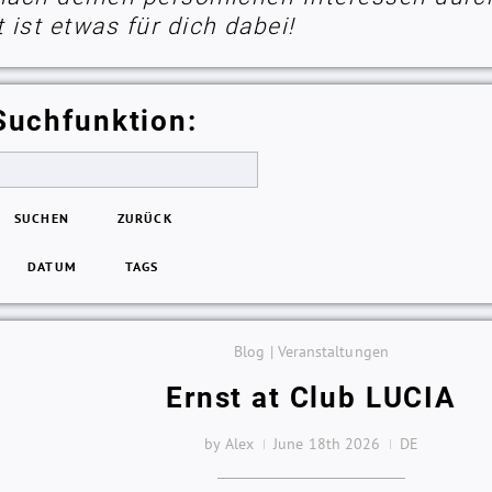
ist etwas für dich dabei!
Suchfunktion:
SUCHEN
ZURÜCK
DATUM
TAGS
Blog | Veranstaltungen
Ernst at Club LUCIA
by Alex
June 18th 2026
DE