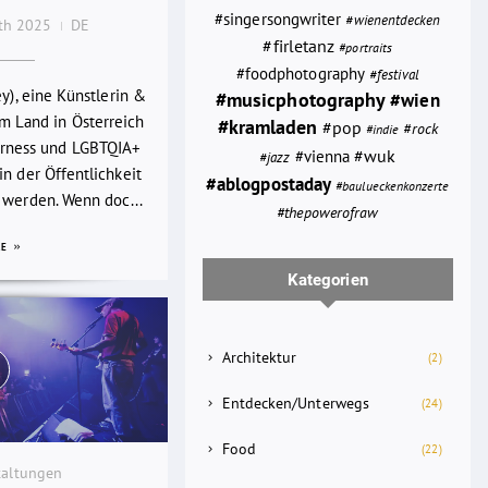
#singersongwriter
#wienentdecken
0th 2025
DE
#firletanz
#portraits
#foodphotography
#festival
ey), eine Künstlerin &
#musicphotography
#wien
em Land in Österreich
#kramladen
#pop
#rock
#indie
rness und LGBTQIA+
#wuk
#vienna
#jazz
n der Öffentlichkeit
#ablogpostaday
#baulueckenkonzerte
 werden. Wenn doc...
#thepowerofraw
RE
Kategorien
Architektur
(2)
Entdecken/Unterwegs
(24)
Food
(22)
taltungen