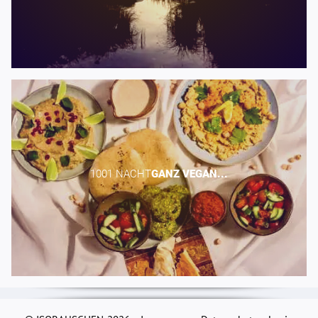
1001 NACHT​
GANZ
VEGAN...