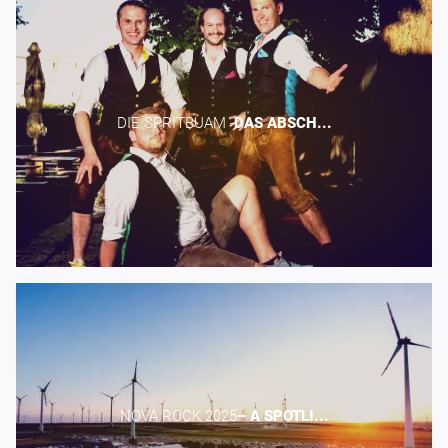
DIE SPRITBUAM -​
DAS
ABSCH...
NOVA ROCK 2025​
–
A
SPOTLI...