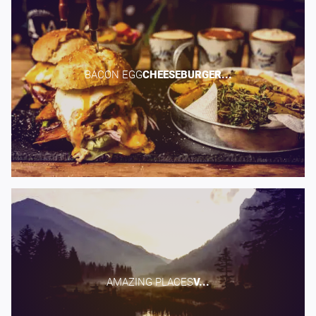
BACON EGG​
CHEESEBURGER...
AMAZING PLACES​
V...