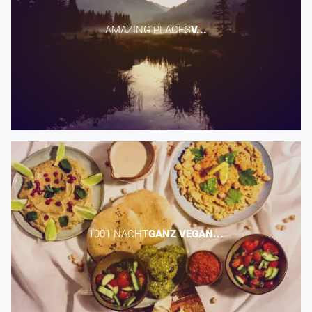
AMAZING PLACES​
V...
1001 NACHT​
GANZ
VEGAN...