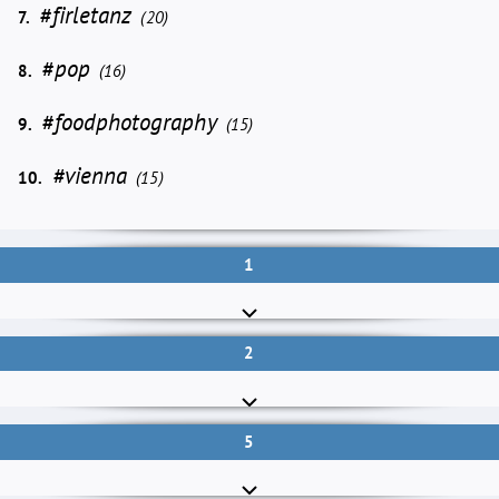
#firletanz
7.
(20)
#pop
8.
(16)
#foodphotography
9.
(15)
#vienna
10.
(15)
1
2
5