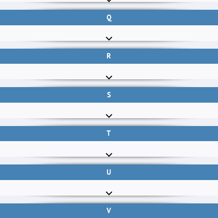
Q
R
S
T
U
V