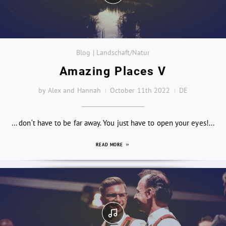
Blog | Landschaft/Natur
Amazing Places V
by Alex and Hannah
October 11th 2022
DE
... don‘t have to be far away. You just have to open your eyes!...
READ MORE