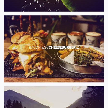
BACON EGG​
CHEESEBURGER...