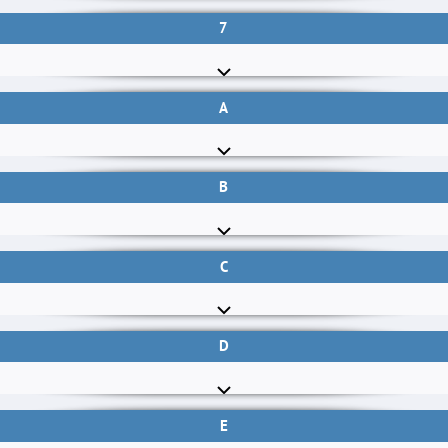
7
A
B
C
D
E