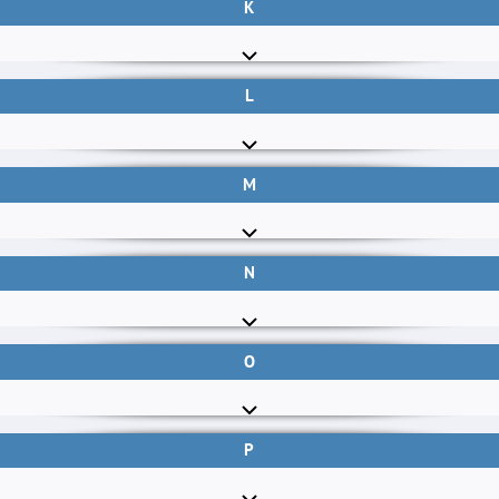
K
L
M
N
O
P