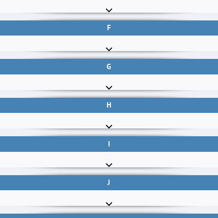
F
G
H
I
J