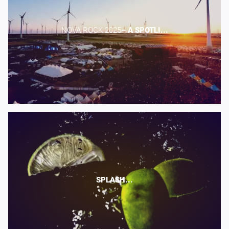
NOVA ROCK 2025​
–
A
SPOTLI...
SPLASH...