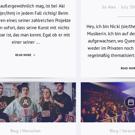
 außergewöhnlich mag, ist bei Aki
by Alex
July 3
(er/ihm) in jedem Fall richtig! Beim
en eines seiner zahlreichen Projekte
Hey, ich bin Nicki (sie/th
 sofort, dass seine Kunst mit nichts
Musikerin. Ich bin auf d
bar ist, das man kennt. Egal ob er mit
aufgewachsen, wo Quee
einer seiner ...
weder im Privaten noch i
regelmäßig thematisiert
READ MORE
READ MO
Blog | Menschen
Blog | Verans