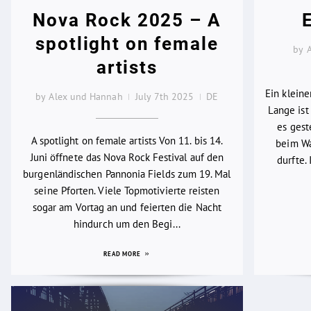
Nova Rock 2025 – A
spotlight on female
by 
artists
Ein klein
by Alex und Hannah
July 7th 2025
DE
Lange ist 
es gest
A spotlight on female artists Von 11. bis 14.
beim Wa
Juni öffnete das Nova Rock Festival auf den
durfte.
burgenländischen Pannonia Fields zum 19. Mal
seine Pforten. Viele Topmotivierte reisten
sogar am Vortag an und feierten die Nacht
hindurch um den Begi...
READ MORE