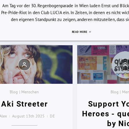
Am Tag vor der 30. Regenbogenparade in Wien luden Ernst und Blic
Pre-Pride-Riot in den Club LUCIA ein. In Zeiten, in denen es nicht wi
den eigenen Standpunkt zu zeigen, anderen mitzuteilen, dass sie 
READ MORE
Blog | Menschen
Blog | Me
Aki Streeter
Support Y
Heroes - qu
Alex
August 13th 2025
DE
by Ni