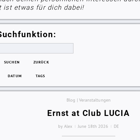
ist etwas für dich dabei!
Suchfunktion:
SUCHEN
ZURÜCK
DATUM
TAGS
Blog | Veranstaltungen
Ernst at Club LUCIA
by Alex
June 18th 2026
DE