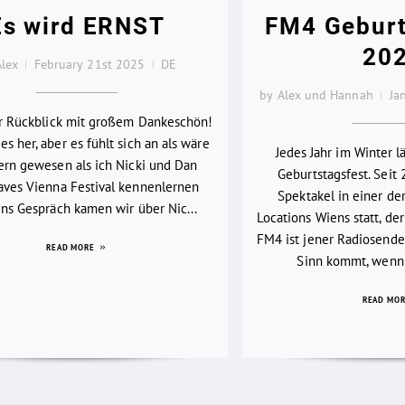
Es wird ERNST
FM4 Geburt
20
Alex
February 21st 2025
DE
by Alex und Hannah
Ja
er Rückblick mit großem Dankeschön!
es her, aber es fühlt sich an als wäre
Jedes Jahr im Winter 
ern gewesen als ich Nicki und Dan
Geburtstagsfest. Seit 
ves Vienna Festival kennenlernen
Spektakel in einer d
 Ins Gespräch kamen wir über Nic...
Locations Wiens statt, der
FM4 ist jener Radiosender
READ MORE
Sinn kommt, wenn 
READ MO