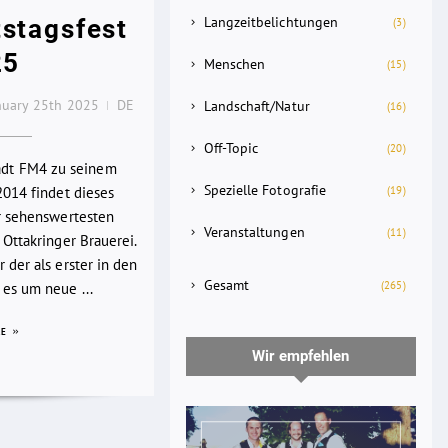
Langzeitbelichtungen
stagsfest
(3)
25
Menschen
(15)
nuary 25th 2025
DE
Landschaft/Natur
(16)
Off-Topic
(20)
lädt FM4 zu seinem
Spezielle Fotografie
(19)
2014 findet dieses
er sehenswertesten
Veranstaltungen
(11)
 Ottakringer Brauerei.
 der als erster in den
Gesamt
(265)
es um neue ...
RE
Wir empfehlen