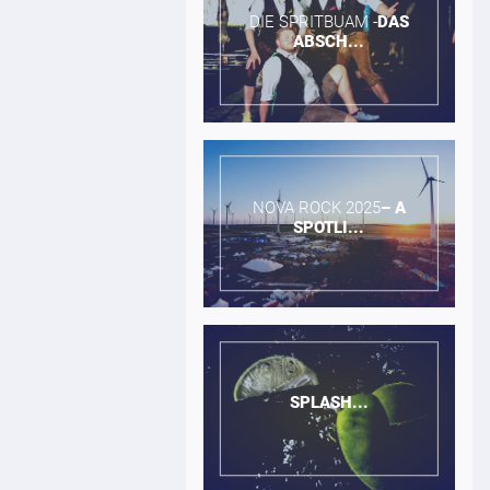
DIE SPRITBUAM -​
DAS
ABSCH...
NOVA ROCK 2025​
–
A
SPOTLI...
SPLASH...