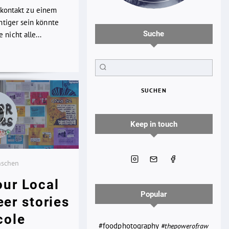
kkontakt zu einem
chtiger sein könnte
Suche
nicht alle...
SUCHEN
Keep in touch
nschen
our Local
Popular
eer stories
cole
#foodphotography
#thepowerofraw