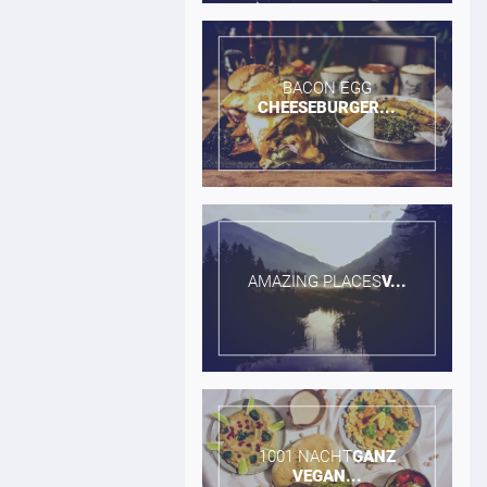
BACON EGG​
CHEESEBURGER...
AMAZING PLACES​
V...
1001 NACHT​
GANZ
VEGAN...