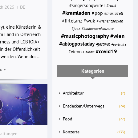
#singersongwriter
#rock
0th 2025
DE
#kramladen
#pop
#mariazell
#wuk
#firletanz
#wienentdecken
ey), eine Künstlerin &
#jazz
#baulueckenkonzerte
em Land in Österreich
#musicphotography
#wien
rness und LGBTQIA+
#ablogpostaday
#festival
#portraits
n der Öffentlichkeit
#covid19
#vienna
#indie
 werden. Wenn doc...
RE
Kategorien
Architektur
(2)
Entdecken/Unterwegs
(24)
Food
(22)
Konzerte
(133)
taltungen