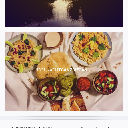
1001 NACHT​
GANZ
VEGAN...