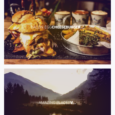
BACON EGG​
CHEESEBURGER...
AMAZING PLACES​
V...