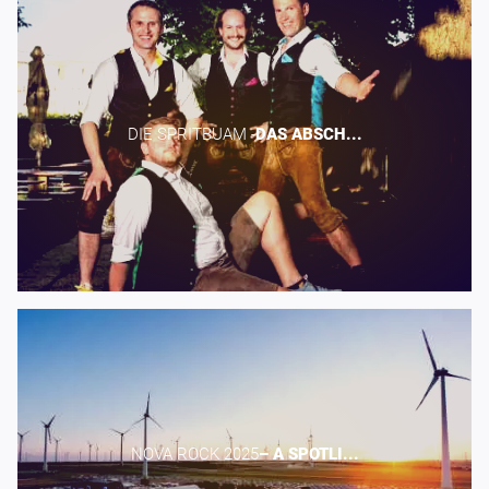
DIE SPRITBUAM -​
DAS
ABSCH...
NOVA ROCK 2025​
–
A
SPOTLI...