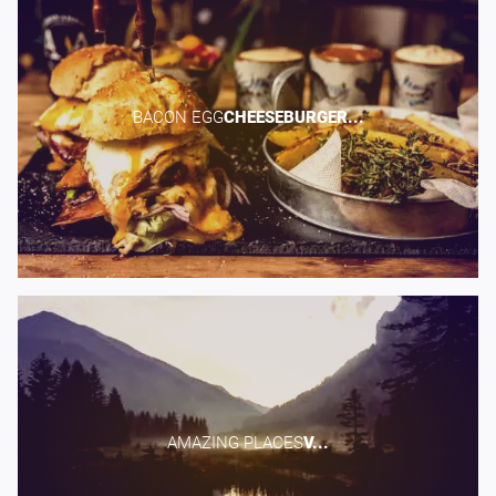
BACON EGG​
CHEESEBURGER...
AMAZING PLACES​
V...