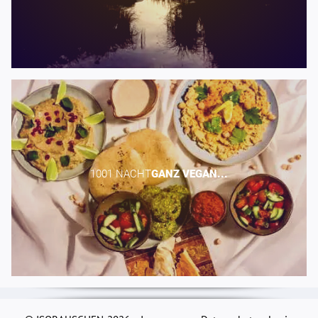
1001 NACHT​
GANZ
VEGAN...