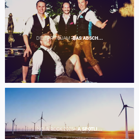
DIE SPRITBUAM -​
DAS
ABSCH...
NOVA ROCK 2025​
–
A
SPOTLI...