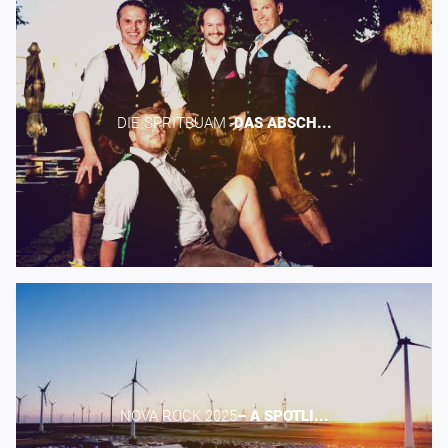
DIE SPRITBUAM -​
DAS
ABSCH...
NOVA ROCK 2025​
–
A
SPOTLI...