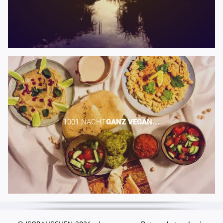
1001 NACHT​
GANZ
VEGAN...