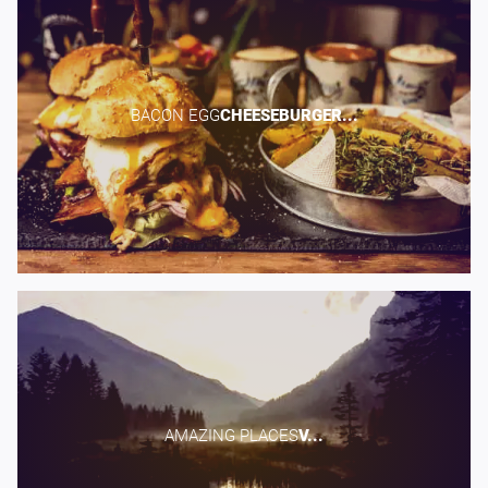
BACON EGG​
CHEESEBURGER...
AMAZING PLACES​
V...