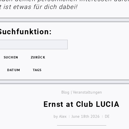
ist etwas für dich dabei!
Suchfunktion:
SUCHEN
ZURÜCK
DATUM
TAGS
Blog | Veranstaltungen
Ernst at Club LUCIA
by Alex
June 18th 2026
DE