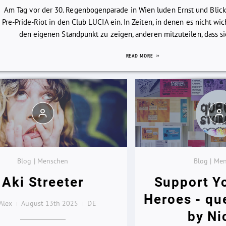
Am Tag vor der 30. Regenbogenparade in Wien luden Ernst und Blic
Pre-Pride-Riot in den Club LUCIA ein. In Zeiten, in denen es nicht wi
den eigenen Standpunkt zu zeigen, anderen mitzuteilen, dass sie 
READ MORE
Blog | Menschen
Blog | Me
Aki Streeter
Support Y
Heroes - qu
Alex
August 13th 2025
DE
by Ni