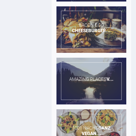
BACON EGG​
CHEESEBURGER...
AMAZING PLACES​
V...
1001 NACHT​
GANZ
VEGAN...