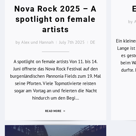
Nova Rock 2025 – A
spotlight on female
by 
artists
Ein klein
by Alex und Hannah
July 7th 2025
DE
Lange ist 
es gest
A spotlight on female artists Von 11. bis 14.
beim Wa
Juni öffnete das Nova Rock Festival auf den
durfte.
burgenländischen Pannonia Fields zum 19. Mal
seine Pforten. Viele Topmotivierte reisten
sogar am Vortag an und feierten die Nacht
hindurch um den Begi...
READ MORE