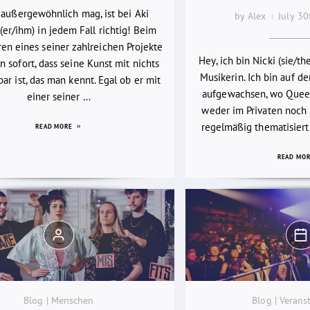
 außergewöhnlich mag, ist bei Aki
by Alex
July 3
(er/ihm) in jedem Fall richtig! Beim
en eines seiner zahlreichen Projekte
Hey, ich bin Nicki (sie/th
 sofort, dass seine Kunst mit nichts
Musikerin. Ich bin auf d
bar ist, das man kennt. Egal ob er mit
aufgewachsen, wo Quee
einer seiner ...
weder im Privaten noch i
regelmäßig thematisiert
READ MORE
READ MO
Blog | Menschen
Blog | Verans