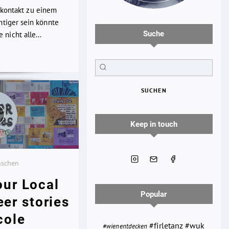
kkontakt zu einem
chtiger sein könnte
Suche
nicht alle...
SUCHEN
Keep in touch
nschen
our Local
Popular
eer stories
cole
#wuk
#firletanz
#wienentdecken