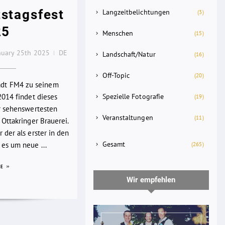
stagsfest
Langzeitbelichtungen
(3)
25
Menschen
(15)
nuary 25th 2025
DE
Landschaft/Natur
(16)
Off-Topic
(20)
lädt FM4 zu seinem
Spezielle Fotografie
2014 findet dieses
(19)
er sehenswertesten
Veranstaltungen
(11)
 Ottakringer Brauerei.
 der als erster in den
Gesamt
es um neue ...
(265)
RE
Wir empfehlen