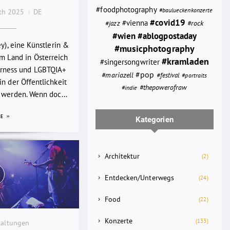
#foodphotography
#baulueckenkonzerte
0th 2025
DE
#covid19
#vienna
#rock
#jazz
#wien
#ablogpostaday
ey), eine Künstlerin &
#musicphotography
em Land in Österreich
#kramladen
#singersongwriter
rness und LGBTQIA+
#pop
#mariazell
#festival
#portraits
n der Öffentlichkeit
#thepowerofraw
#indie
 werden. Wenn doc...
RE
Kategorien
Architektur
(2)
Entdecken/Unterwegs
(24)
Food
(22)
Konzerte
(133)
taltungen