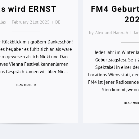
Es wird ERNST
FM4 Geburt
20
Alex
February 21st 2025
DE
by Alex und Hannah
Ja
er Rückblick mit großem Dankeschön!
es her, aber es fühlt sich an als wäre
Jedes Jahr im Winter 
ern gewesen als ich Nicki und Dan
Geburtstagsfest. Seit 
ves Vienna Festival kennenlernen
Spektakel in einer d
 Ins Gespräch kamen wir über Nic...
Locations Wiens statt, der
FM4 ist jener Radiosender
READ MORE
Sinn kommt, wenn 
READ MO