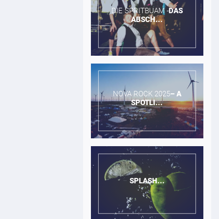
DIE SPRITBUAM -​
DAS
ABSCH...
NOVA ROCK 2025​
–
A
SPOTLI...
SPLASH...