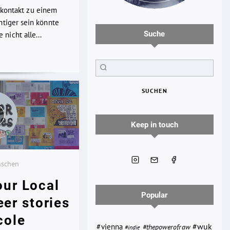
kkontakt zu einem
chtiger sein könnte
Suche
nicht alle...
SUCHEN
Keep in touch
nschen
our Local
Popular
eer stories
cole
#wuk
#vienna
#thepowerofraw
#indie