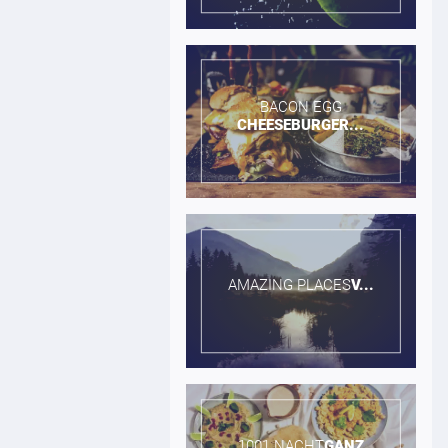
BACON EGG​
CHEESEBURGER...
AMAZING PLACES​
V...
1001 NACHT​
GANZ