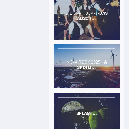
DIE SPRITBUAM -​
DAS
ABSCH...
NOVA ROCK 2025​
–
A
SPOTLI...
SPLASH...