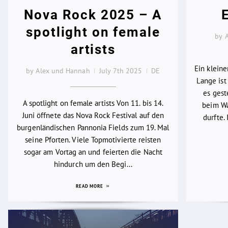
Nova Rock 2025 – A
spotlight on female
by 
artists
Ein klein
by Alex und Hannah
July 7th 2025
DE
Lange ist 
es gest
A spotlight on female artists Von 11. bis 14.
beim Wa
Juni öffnete das Nova Rock Festival auf den
durfte.
burgenländischen Pannonia Fields zum 19. Mal
seine Pforten. Viele Topmotivierte reisten
sogar am Vortag an und feierten die Nacht
hindurch um den Begi...
READ MORE