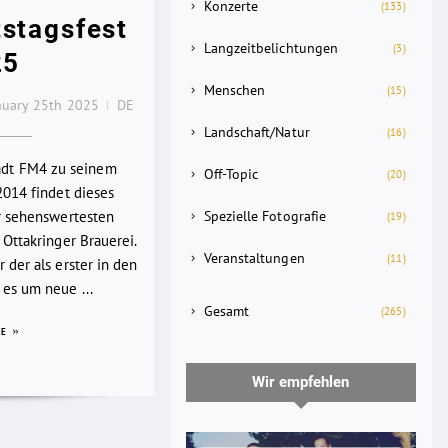
Konzerte
(133)
stagsfest
Langzeitbelichtungen
(3)
25
Menschen
(15)
nuary 25th 2025
DE
Landschaft/Natur
(16)
lädt FM4 zu seinem
Off-Topic
(20)
2014 findet dieses
Spezielle Fotografie
er sehenswertesten
(19)
 Ottakringer Brauerei.
Veranstaltungen
(11)
 der als erster in den
es um neue ...
Gesamt
(265)
RE
Wir empfehlen