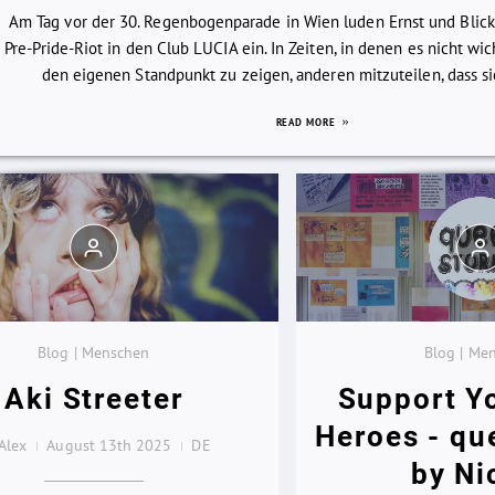
Am Tag vor der 30. Regenbogenparade in Wien luden Ernst und Blic
Pre-Pride-Riot in den Club LUCIA ein. In Zeiten, in denen es nicht wi
den eigenen Standpunkt zu zeigen, anderen mitzuteilen, dass sie 
READ MORE
Blog | Menschen
Blog | Me
Aki Streeter
Support Y
Heroes - qu
Alex
August 13th 2025
DE
by Ni