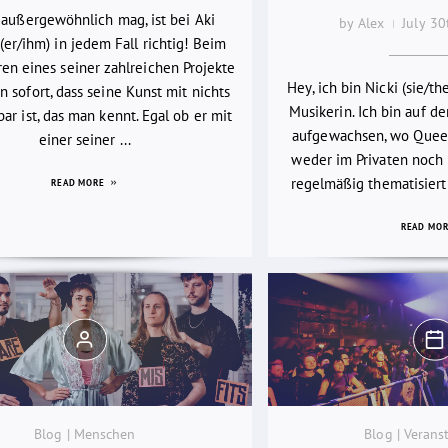
 außergewöhnlich mag, ist bei Aki
by Alex
July 3
(er/ihm) in jedem Fall richtig! Beim
en eines seiner zahlreichen Projekte
Hey, ich bin Nicki (sie/th
 sofort, dass seine Kunst mit nichts
Musikerin. Ich bin auf d
bar ist, das man kennt. Egal ob er mit
aufgewachsen, wo Quee
einer seiner ...
weder im Privaten noch i
regelmäßig thematisiert
READ MORE
READ MO
Blog | Menschen
Blog | Verans