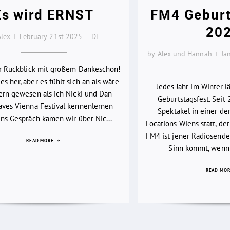
Es wird ERNST
FM4 Geburt
20
Alex
February 21st 2025
DE
by Alex und Hannah
Ja
er Rückblick mit großem Dankeschön!
es her, aber es fühlt sich an als wäre
Jedes Jahr im Winter 
ern gewesen als ich Nicki und Dan
Geburtstagsfest. Seit 
ves Vienna Festival kennenlernen
Spektakel in einer d
 Ins Gespräch kamen wir über Nic...
Locations Wiens statt, der
FM4 ist jener Radiosender
READ MORE
Sinn kommt, wenn 
READ MO