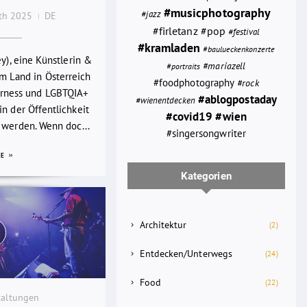
#musicphotography
#jazz
0th 2025
DE
#firletanz
#pop
#festival
#kramladen
#baulueckenkonzerte
ey), eine Künstlerin &
#mariazell
#portraits
em Land in Österreich
#foodphotography
#rock
rness und LGBTQIA+
#ablogpostaday
#wienentdecken
n der Öffentlichkeit
#wien
#covid19
 werden. Wenn doc...
#singersongwriter
RE
Kategorien
Architektur
(2)
Entdecken/Unterwegs
(24)
Food
(22)
taltungen