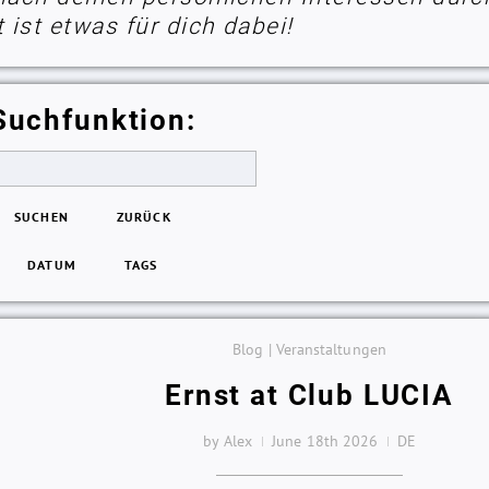
ist etwas für dich dabei!
Suchfunktion:
SUCHEN
ZURÜCK
DATUM
TAGS
Blog | Veranstaltungen
Ernst at Club LUCIA
by Alex
June 18th 2026
DE