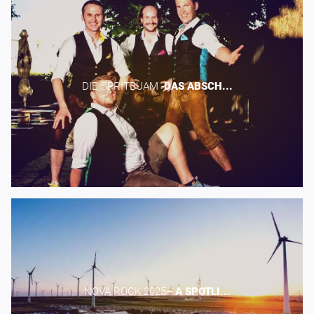
DIE SPRITBUAM -​
DAS
ABSCH...
NOVA ROCK 2025​
–
A
SPOTLI...