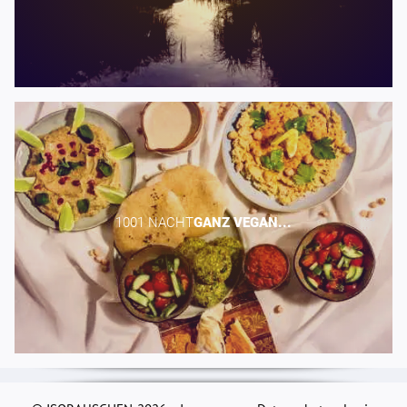
1001 NACHT​
GANZ
VEGAN...