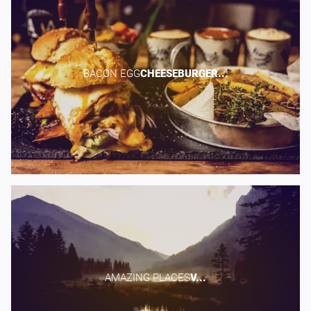
BACON EGG​
CHEESEBURGER...
AMAZING PLACES​
V...