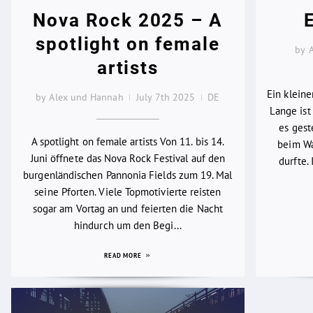
Nova Rock 2025 – A
spotlight on female
by 
artists
Ein klein
by Alex und Hannah
July 7th 2025
DE
Lange ist 
es gest
A spotlight on female artists Von 11. bis 14.
beim Wa
Juni öffnete das Nova Rock Festival auf den
durfte.
burgenländischen Pannonia Fields zum 19. Mal
seine Pforten. Viele Topmotivierte reisten
sogar am Vortag an und feierten die Nacht
hindurch um den Begi...
READ MORE