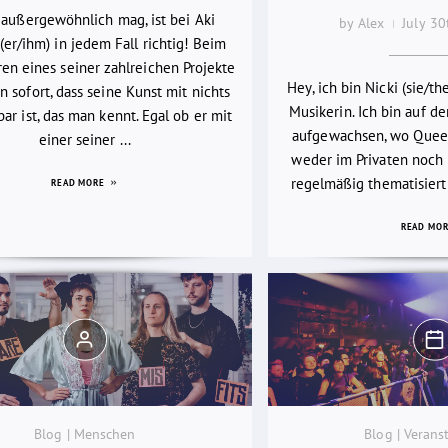
 außergewöhnlich mag, ist bei Aki
by Alex
July 3
(er/ihm) in jedem Fall richtig! Beim
en eines seiner zahlreichen Projekte
Hey, ich bin Nicki (sie/th
 sofort, dass seine Kunst mit nichts
Musikerin. Ich bin auf d
bar ist, das man kennt. Egal ob er mit
aufgewachsen, wo Quee
einer seiner ...
weder im Privaten noch i
regelmäßig thematisiert
READ MORE
READ MO
Blog | Menschen
Blog | Verans