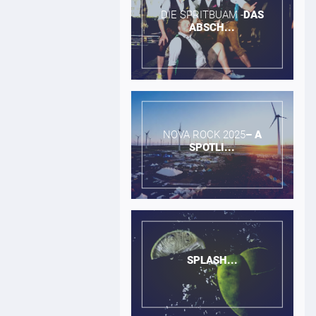
DIE SPRITBUAM -​
DAS
ABSCH...
NOVA ROCK 2025​
–
A
SPOTLI...
SPLASH...