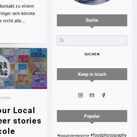
kkontakt zu einem
chtiger sein könnte
Suche
nicht alle...
SUCHEN
Keep in touch
nschen
our Local
Popular
eer stories
cole
#foodphotography
#baulueckenkonzerte