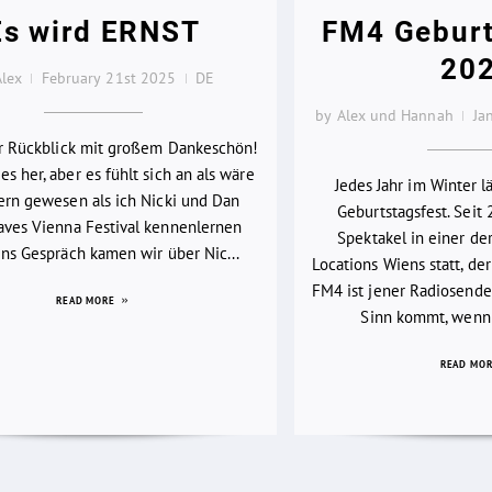
Es wird ERNST
FM4 Geburt
20
Alex
February 21st 2025
DE
by Alex und Hannah
Ja
er Rückblick mit großem Dankeschön!
es her, aber es fühlt sich an als wäre
Jedes Jahr im Winter 
ern gewesen als ich Nicki und Dan
Geburtstagsfest. Seit 
ves Vienna Festival kennenlernen
Spektakel in einer d
 Ins Gespräch kamen wir über Nic...
Locations Wiens statt, der
FM4 ist jener Radiosender
READ MORE
Sinn kommt, wenn 
READ MO