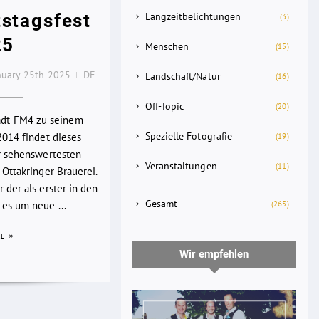
stagsfest
Langzeitbelichtungen
(3)
25
Menschen
(15)
nuary 25th 2025
DE
Landschaft/Natur
(16)
Off-Topic
(20)
lädt FM4 zu seinem
Spezielle Fotografie
2014 findet dieses
(19)
er sehenswertesten
Veranstaltungen
(11)
 Ottakringer Brauerei.
 der als erster in den
Gesamt
(265)
es um neue ...
RE
Wir empfehlen