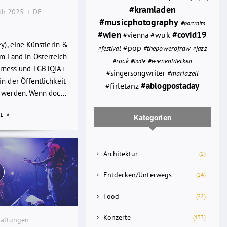
#kramladen
0th 2025
DE
#musicphotography
#portraits
#wien
#wuk
#covid19
#vienna
ey), eine Künstlerin &
#pop
#thepowerofraw
#festival
#jazz
em Land in Österreich
#rock
#wienentdecken
#indie
rness und LGBTQIA+
#singersongwriter
#mariazell
n der Öffentlichkeit
#ablogpostaday
#firletanz
 werden. Wenn doc...
RE
Kategorien
Architektur
(2)
Entdecken/Unterwegs
(24)
Food
(22)
Konzerte
(133)
taltungen