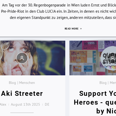
Am Tag vor der 30. Regenbogenparade in Wien luden Ernst und Blic
Pre-Pride-Riot in den Club LUCIA ein. In Zeiten, in denen es nicht wi
den eigenen Standpunkt zu zeigen, anderen mitzuteilen, dass sie 
READ MORE
Blog | Menschen
Blog | Me
Aki Streeter
Support Y
Heroes - qu
Alex
August 13th 2025
DE
by Ni