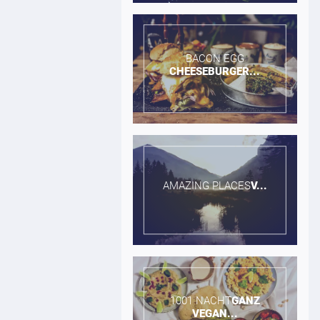
BACON EGG​
CHEESEBURGER...
AMAZING PLACES​
V...
1001 NACHT​
GANZ
VEGAN...