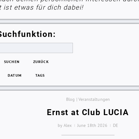
ist etwas für dich dabei!
Suchfunktion:
SUCHEN
ZURÜCK
DATUM
TAGS
Blog | Veranstaltungen
Ernst at Club LUCIA
by Alex
June 18th 2026
DE