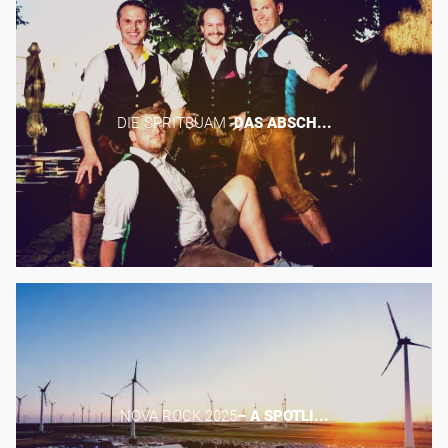
DIE SPRITBUAM -​
DAS
ABSCH...
NOVA ROCK 2025​
–
A
SPOTLI...