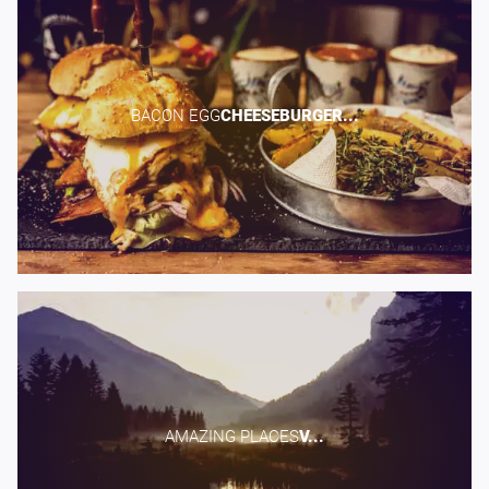
BACON EGG​
CHEESEBURGER...
AMAZING PLACES​
V...