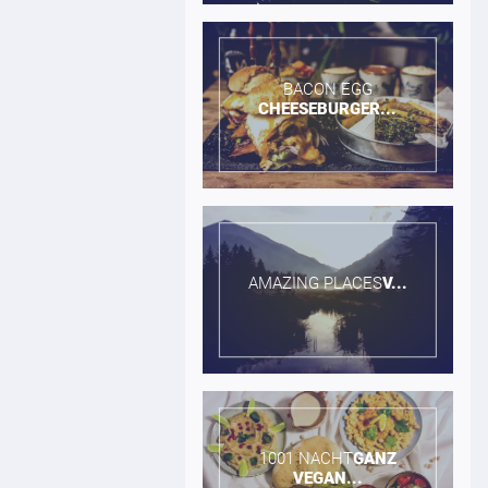
BACON EGG​
CHEESEBURGER...
AMAZING PLACES​
V...
1001 NACHT​
GANZ
VEGAN...