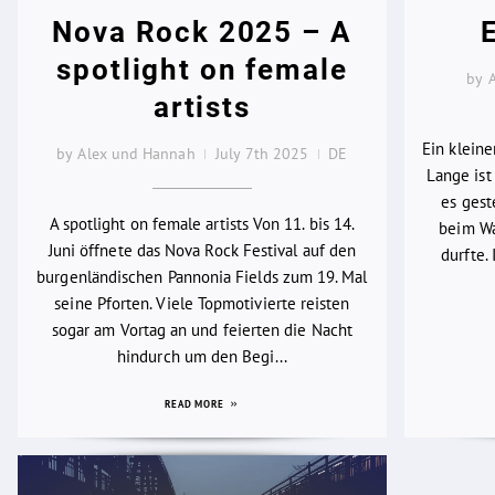
Nova Rock 2025 – A
spotlight on female
by 
artists
Ein klein
by Alex und Hannah
July 7th 2025
DE
Lange ist 
es gest
A spotlight on female artists Von 11. bis 14.
beim Wa
Juni öffnete das Nova Rock Festival auf den
durfte.
burgenländischen Pannonia Fields zum 19. Mal
seine Pforten. Viele Topmotivierte reisten
sogar am Vortag an und feierten die Nacht
hindurch um den Begi...
READ MORE