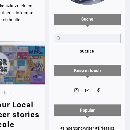
kkontakt zu einem
chtiger sein könnte
Suche
nicht alle...
SUCHEN
Keep in touch
nschen
our Local
Popular
eer stories
cole
#firletanz
#singersongwriter