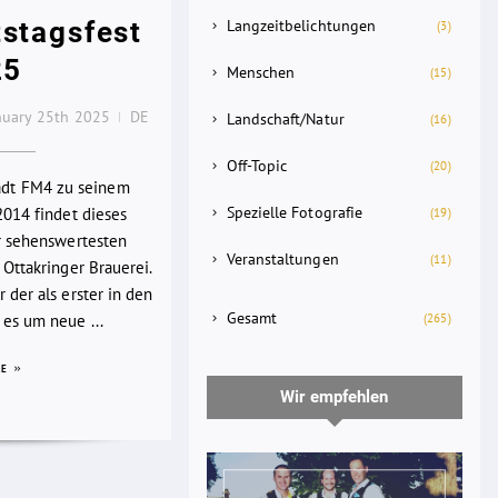
stagsfest
Langzeitbelichtungen
(3)
25
Menschen
(15)
nuary 25th 2025
DE
Landschaft/Natur
(16)
Off-Topic
(20)
lädt FM4 zu seinem
Spezielle Fotografie
2014 findet dieses
(19)
er sehenswertesten
Veranstaltungen
(11)
 Ottakringer Brauerei.
 der als erster in den
Gesamt
(265)
es um neue ...
RE
Wir empfehlen