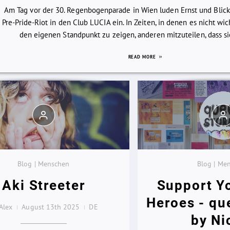
Am Tag vor der 30. Regenbogenparade in Wien luden Ernst und Blic
Pre-Pride-Riot in den Club LUCIA ein. In Zeiten, in denen es nicht wi
den eigenen Standpunkt zu zeigen, anderen mitzuteilen, dass sie 
READ MORE
Blog | Menschen
Blog | Me
Aki Streeter
Support Y
Heroes - qu
Alex
August 13th 2025
DE
by Ni