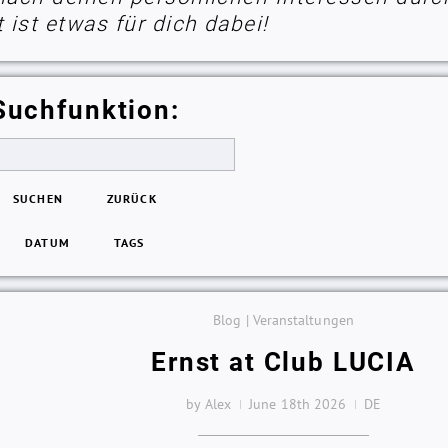
ist etwas für dich dabei!
Suchfunktion:
SUCHEN
ZURÜCK
DATUM
TAGS
Blog | Veranstaltungen
Ernst at Club LUCIA
by Alex
June 18th 2026
DE