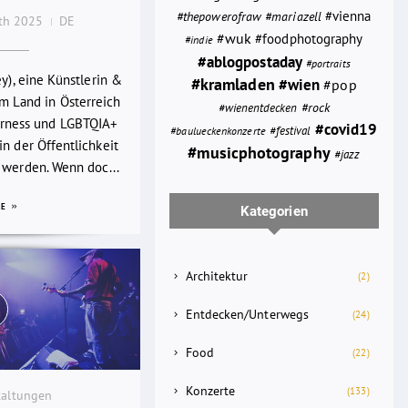
#thepowerofraw
#vienna
#mariazell
0th 2025
DE
#wuk
#foodphotography
#indie
#ablogpostaday
#portraits
ey), eine Künstlerin &
#kramladen
#wien
#pop
em Land in Österreich
#rock
#wienentdecken
rness und LGBTQIA+
#covid19
#festival
#baulueckenkonzerte
n der Öffentlichkeit
#musicphotography
#jazz
 werden. Wenn doc...
RE
Kategorien
Architektur
(2)
Entdecken/Unterwegs
(24)
Food
(22)
Konzerte
(133)
taltungen