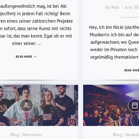
 außergewöhnlich mag, ist bei Aki
by Alex
July 3
(er/ihm) in jedem Fall richtig! Beim
en eines seiner zahlreichen Projekte
Hey, ich bin Nicki (sie/th
 sofort, dass seine Kunst mit nichts
Musikerin. Ich bin auf d
bar ist, das man kennt. Egal ob er mit
aufgewachsen, wo Quee
einer seiner ...
weder im Privaten noch i
regelmäßig thematisiert
READ MORE
READ MO
Blog | Menschen
Blog | Verans