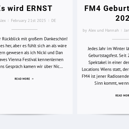
Es wird ERNST
FM4 Geburt
20
Alex
February 21st 2025
DE
by Alex und Hannah
Ja
er Rückblick mit großem Dankeschön!
es her, aber es fühlt sich an als wäre
Jedes Jahr im Winter 
ern gewesen als ich Nicki und Dan
Geburtstagsfest. Seit 
ves Vienna Festival kennenlernen
Spektakel in einer d
 Ins Gespräch kamen wir über Nic...
Locations Wiens statt, der
FM4 ist jener Radiosender
READ MORE
Sinn kommt, wenn 
READ MO