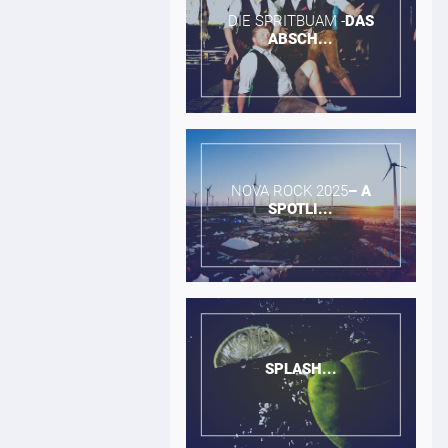
DIE SPRITBUAM -​
DAS
ABSCH...
NOVA ROCK 2025​
–
A
SPOTLI...
SPLASH...