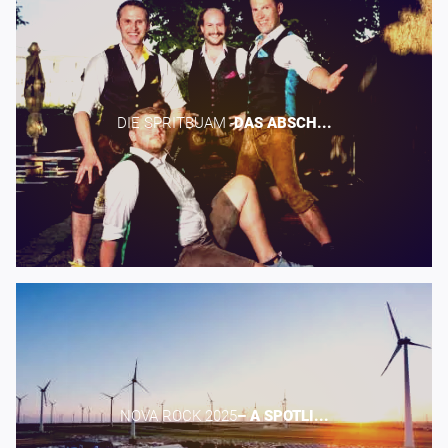
DIE SPRITBUAM -​
DAS
ABSCH...
NOVA ROCK 2025​
–
A
SPOTLI...