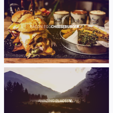
BACON EGG​
CHEESEBURGER...
AMAZING PLACES​
V...