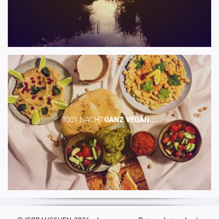
1001 NACHT​
GANZ
VEGAN...