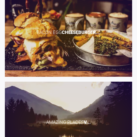
BACON EGG​
CHEESEBURGER...
AMAZING PLACES​
V...