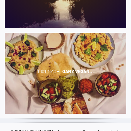
1001 NACHT​
GANZ
VEGAN...