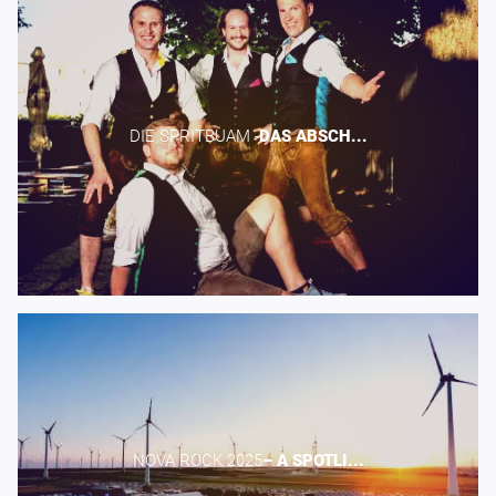
DIE SPRITBUAM -​
DAS
ABSCH...
NOVA ROCK 2025​
–
A
SPOTLI...