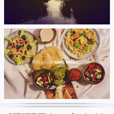
1001 NACHT​
GANZ
VEGAN...