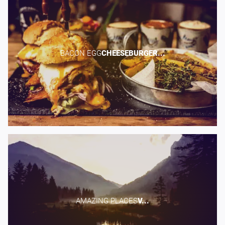
BACON EGG​
CHEESEBURGER...
AMAZING PLACES​
V...