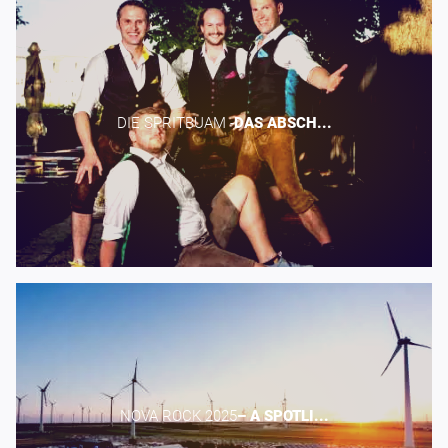
DIE SPRITBUAM -​
DAS
ABSCH...
NOVA ROCK 2025​
–
A
SPOTLI...