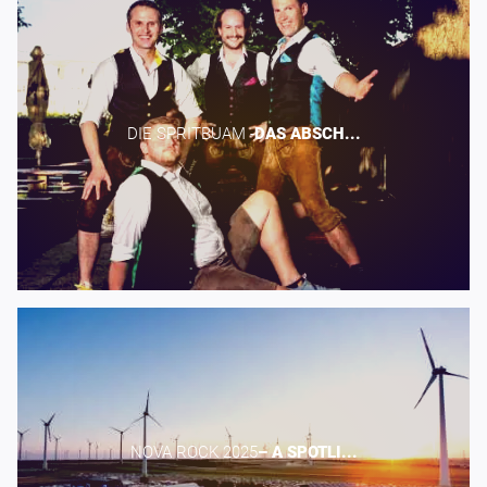
DIE SPRITBUAM -​
DAS
ABSCH...
NOVA ROCK 2025​
–
A
SPOTLI...