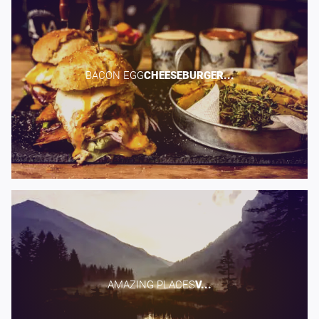
BACON EGG​
CHEESEBURGER...
AMAZING PLACES​
V...