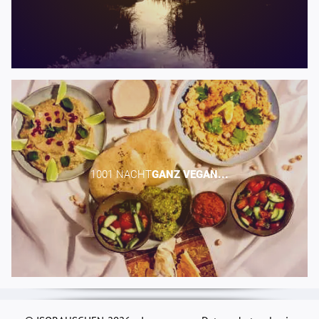
1001 NACHT​
GANZ
VEGAN...