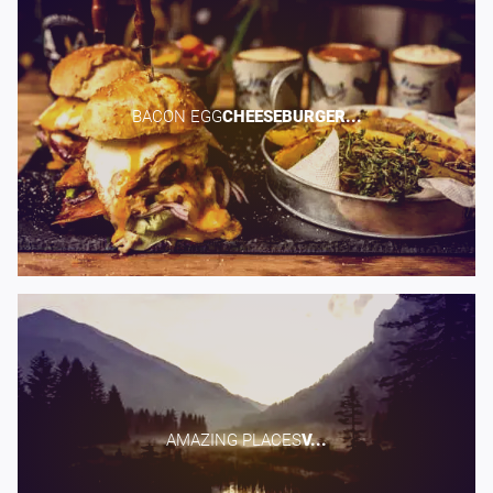
BACON EGG​
CHEESEBURGER...
AMAZING PLACES​
V...