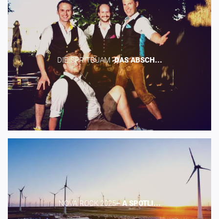
DIE SPRITBUAM -​
DAS
ABSCH...
NOVA ROCK 2025​
–
A
SPOTLI...