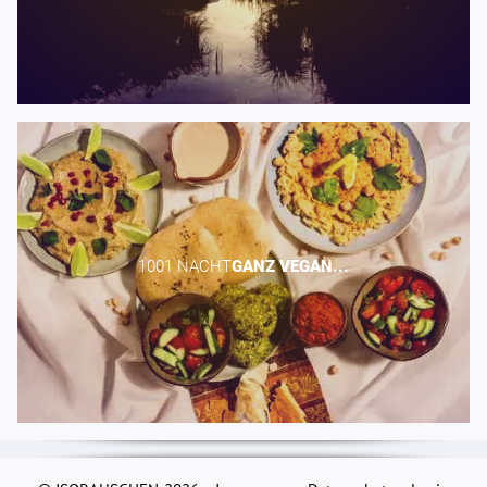
1001 NACHT​
GANZ
VEGAN...