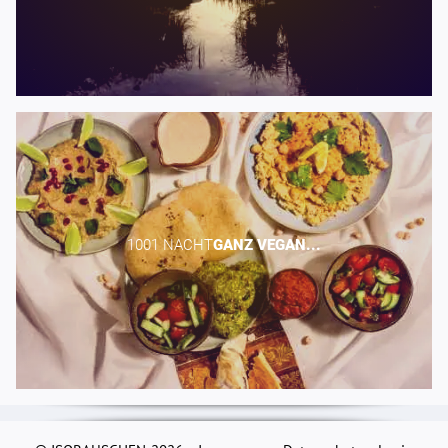
1001 NACHT​
GANZ
VEGAN...