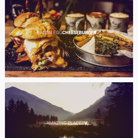
BACON EGG​
CHEESEBURGER...
AMAZING PLACES​
V...