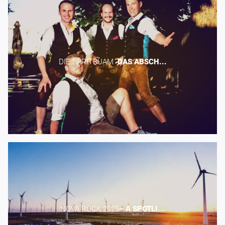
DIE SPRITBUAM -​
DAS
ABSCH...
NOVA ROCK 2025​
–
A
SPOTLI...