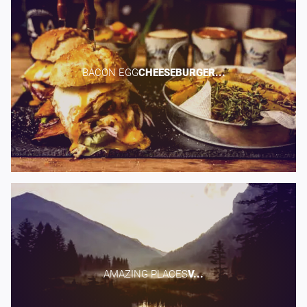
BACON EGG​
CHEESEBURGER...
AMAZING PLACES​
V...