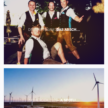
DIE SPRITBUAM -​
DAS
ABSCH...
NOVA ROCK 2025​
–
A
SPOTLI...