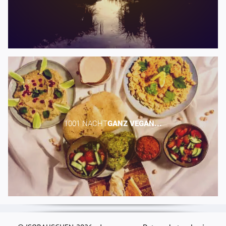
1001 NACHT​
GANZ
VEGAN...