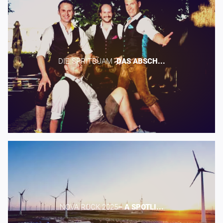
DIE SPRITBUAM -​
DAS
ABSCH...
NOVA ROCK 2025​
–
A
SPOTLI...