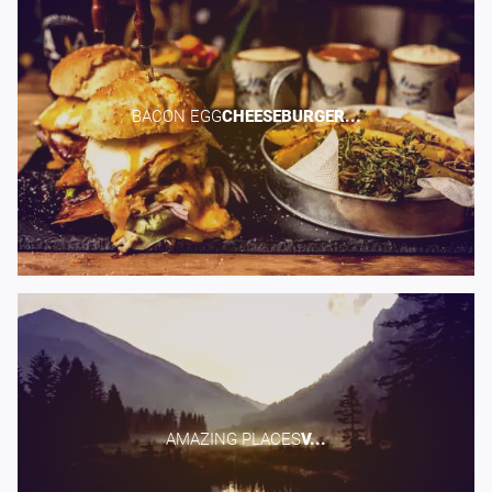
BACON EGG​
CHEESEBURGER...
AMAZING PLACES​
V...