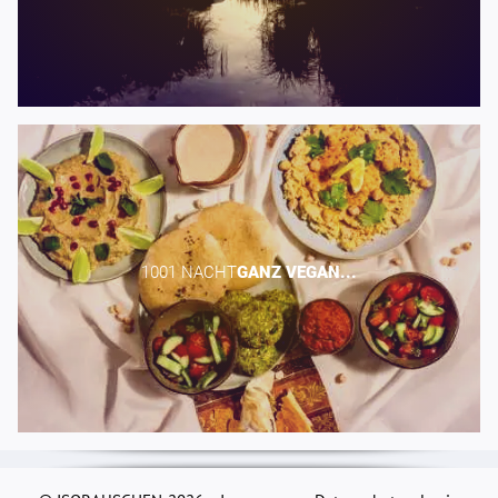
1001 NACHT​
GANZ
VEGAN...