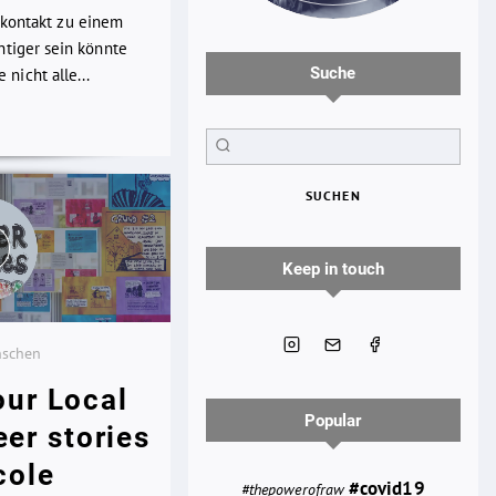
kkontakt zu einem
chtiger sein könnte
Suche
nicht alle...
SUCHEN
Keep in touch
nschen
our Local
Popular
eer stories
cole
#covid19
#thepowerofraw