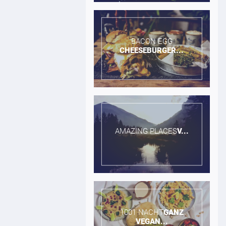
BACON EGG​
CHEESEBURGER...
AMAZING PLACES​
V...
1001 NACHT​
GANZ
VEGAN...