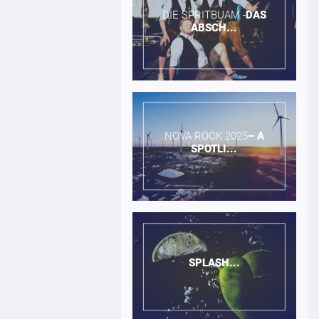
DIE SPRITBUAM -​
DAS
ABSCH...
NOVA ROCK 2025​
–
A
SPOTLI...
SPLASH...