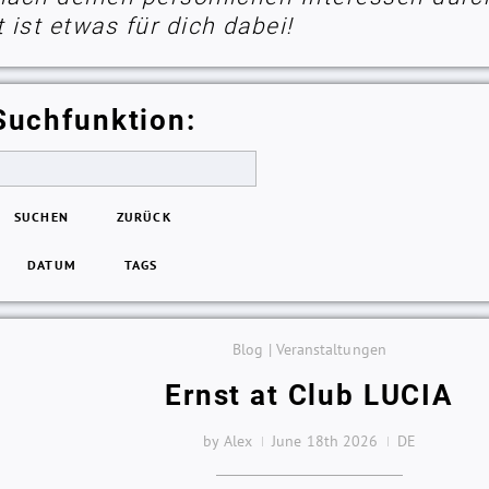
ist etwas für dich dabei!
Suchfunktion:
SUCHEN
ZURÜCK
DATUM
TAGS
Blog | Veranstaltungen
Ernst at Club LUCIA
by Alex
June 18th 2026
DE