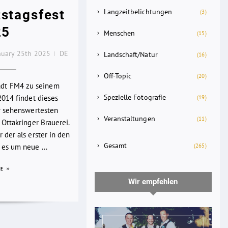
stagsfest
Langzeitbelichtungen
(3)
25
Menschen
(15)
nuary 25th 2025
DE
Landschaft/Natur
(16)
Off-Topic
(20)
lädt FM4 zu seinem
Spezielle Fotografie
2014 findet dieses
(19)
er sehenswertesten
Veranstaltungen
(11)
 Ottakringer Brauerei.
 der als erster in den
Gesamt
(265)
es um neue ...
RE
Wir empfehlen