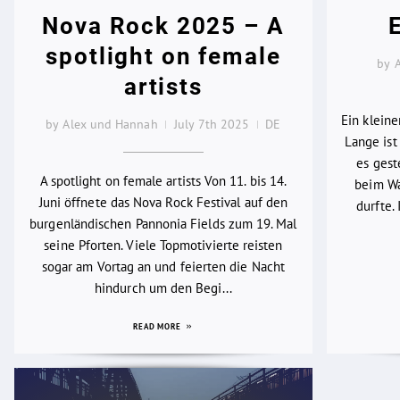
Nova Rock 2025 – A
spotlight on female
by 
artists
Ein klein
by Alex und Hannah
July 7th 2025
DE
Lange ist 
es gest
A spotlight on female artists Von 11. bis 14.
beim Wa
Juni öffnete das Nova Rock Festival auf den
durfte.
burgenländischen Pannonia Fields zum 19. Mal
seine Pforten. Viele Topmotivierte reisten
sogar am Vortag an und feierten die Nacht
hindurch um den Begi...
READ MORE