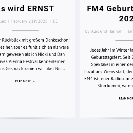
Es wird ERNST
FM4 Geburt
20
Alex
February 21st 2025
DE
by Alex und Hannah
Ja
er Rückblick mit großem Dankeschön!
es her, aber es fühlt sich an als wäre
Jedes Jahr im Winter 
ern gewesen als ich Nicki und Dan
Geburtstagsfest. Seit 
ves Vienna Festival kennenlernen
Spektakel in einer d
 Ins Gespräch kamen wir über Nic...
Locations Wiens statt, der
FM4 ist jener Radiosender
READ MORE
Sinn kommt, wenn 
READ MO