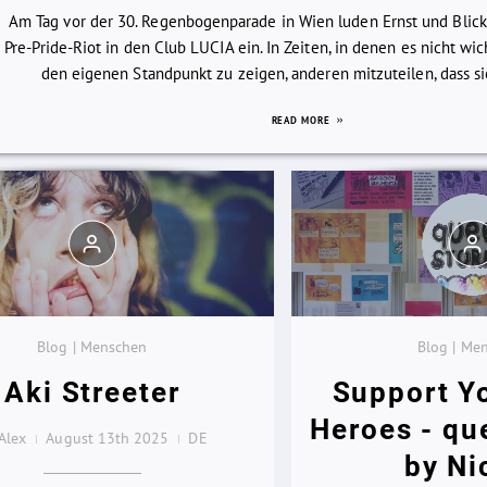
Am Tag vor der 30. Regenbogenparade in Wien luden Ernst und Blic
Pre-Pride-Riot in den Club LUCIA ein. In Zeiten, in denen es nicht wi
den eigenen Standpunkt zu zeigen, anderen mitzuteilen, dass sie 
READ MORE
Blog | Menschen
Blog | Me
Aki Streeter
Support Y
Heroes - qu
Alex
August 13th 2025
DE
by Ni