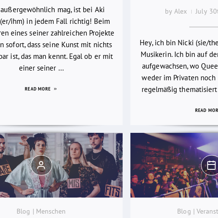
 außergewöhnlich mag, ist bei Aki
by Alex
July 3
(er/ihm) in jedem Fall richtig! Beim
en eines seiner zahlreichen Projekte
Hey, ich bin Nicki (sie/th
 sofort, dass seine Kunst mit nichts
Musikerin. Ich bin auf d
bar ist, das man kennt. Egal ob er mit
aufgewachsen, wo Quee
einer seiner ...
weder im Privaten noch i
regelmäßig thematisiert
READ MORE
READ MO
Blog | Menschen
Blog | Verans