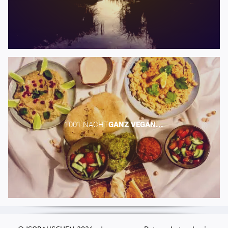
1001 NACHT​
GANZ
VEGAN...