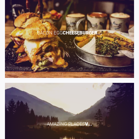
BACON EGG​
CHEESEBURGER...
AMAZING PLACES​
V...