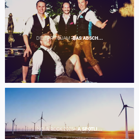
DIE SPRITBUAM -​
DAS
ABSCH...
NOVA ROCK 2025​
–
A
SPOTLI...