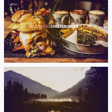
BACON EGG​
CHEESEBURGER...
AMAZING PLACES​
V...