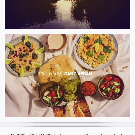
1001 NACHT​
GANZ
VEGAN...