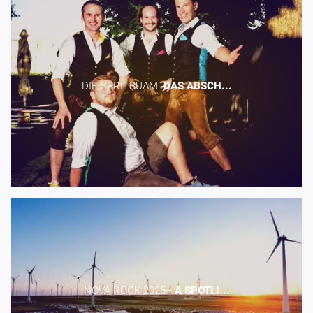
DIE SPRITBUAM -​
DAS
ABSCH...
NOVA ROCK 2025​
–
A
SPOTLI...