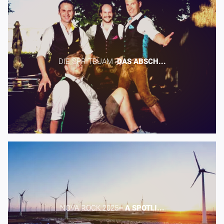
DIE SPRITBUAM -​
DAS
ABSCH...
NOVA ROCK 2025​
–
A
SPOTLI...