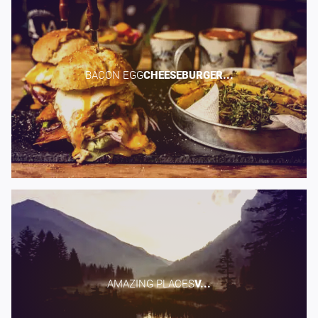
BACON EGG​
CHEESEBURGER...
AMAZING PLACES​
V...