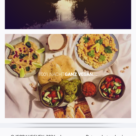
1001 NACHT​
GANZ
VEGAN...