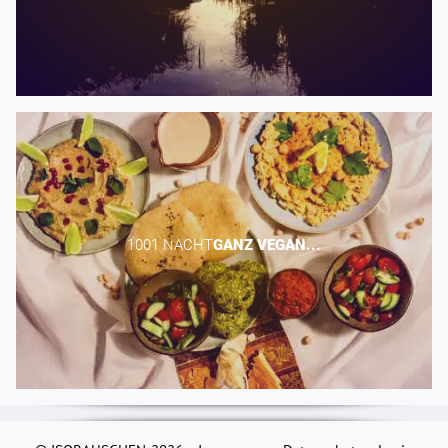
1001 NACHT​
GANZ
VEGAN...