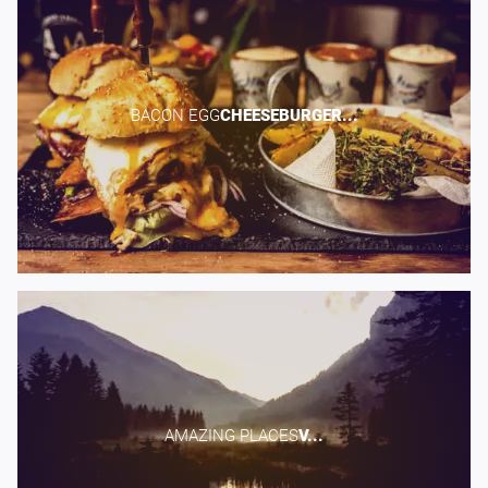
BACON EGG​
CHEESEBURGER...
AMAZING PLACES​
V...