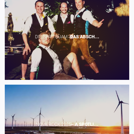
DIE SPRITBUAM -​
DAS
ABSCH...
NOVA ROCK 2025​
–
A
SPOTLI...