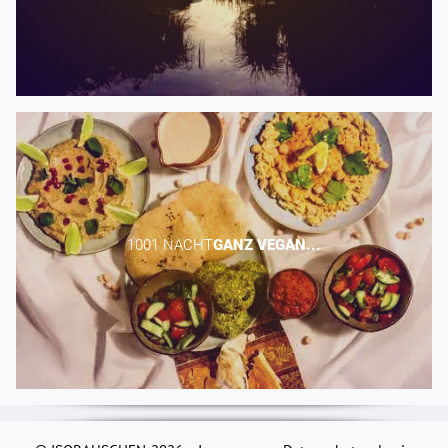
1001 NACHT​
GANZ
VEGAN...