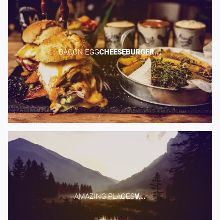
BACON EGG​
CHEESEBURGER...
AMAZING PLACES​
V...