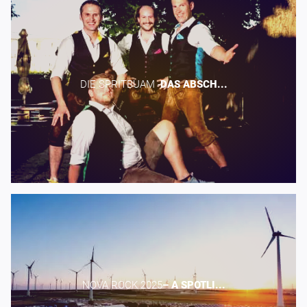
DIE SPRITBUAM -​
DAS
ABSCH...
NOVA ROCK 2025​
–
A
SPOTLI...