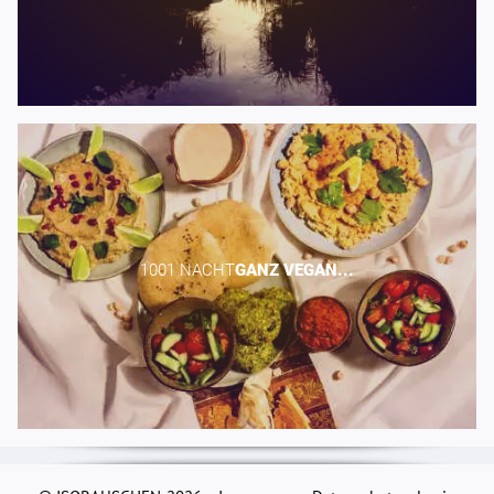
1001 NACHT​
GANZ
VEGAN...