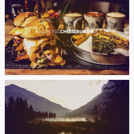
BACON EGG​
CHEESEBURGER...
AMAZING PLACES​
V...