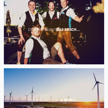
DIE SPRITBUAM -​
DAS
ABSCH...
NOVA ROCK 2025​
–
A
SPOTLI...