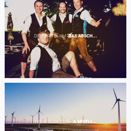
DIE SPRITBUAM -​
DAS
ABSCH...
NOVA ROCK 2025​
–
A
SPOTLI...