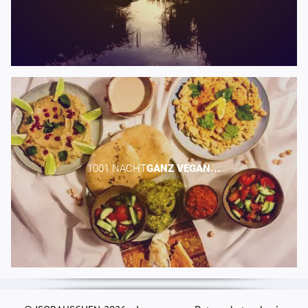
1001 NACHT​
GANZ
VEGAN...