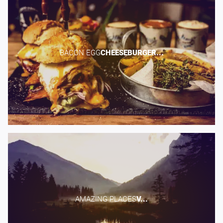
BACON EGG​
CHEESEBURGER...
AMAZING PLACES​
V...