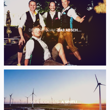
DIE SPRITBUAM -​
DAS
ABSCH...
NOVA ROCK 2025​
–
A
SPOTLI...