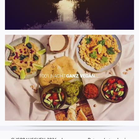
1001 NACHT​
GANZ
VEGAN...