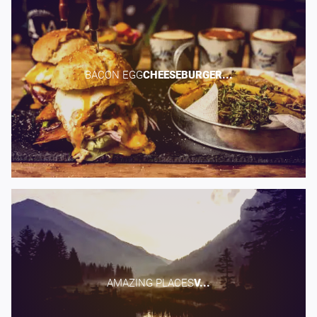
BACON EGG​
CHEESEBURGER...
AMAZING PLACES​
V...