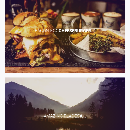
BACON EGG​
CHEESEBURGER...
AMAZING PLACES​
V...