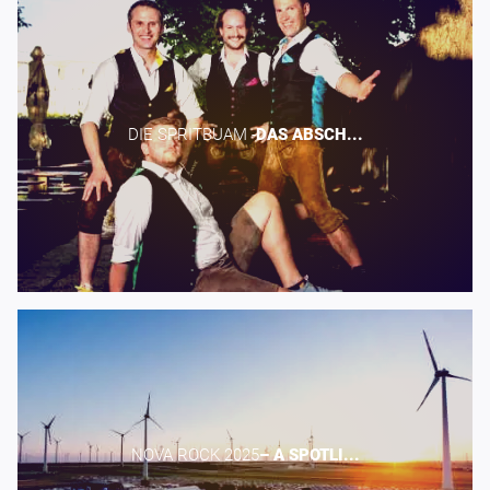
DIE SPRITBUAM -​
DAS
ABSCH...
NOVA ROCK 2025​
–
A
SPOTLI...