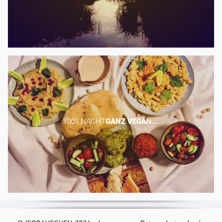
1001 NACHT​
GANZ
VEGAN...