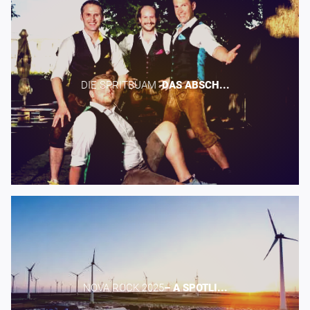
DIE SPRITBUAM -​
DAS
ABSCH...
NOVA ROCK 2025​
–
A
SPOTLI...