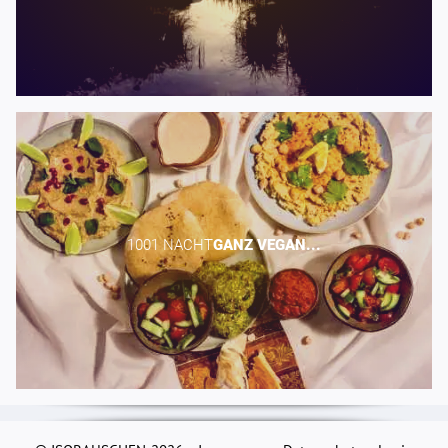
1001 NACHT​
GANZ
VEGAN...