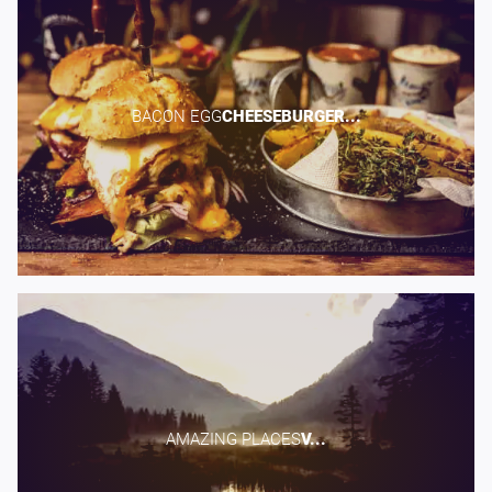
BACON EGG​
CHEESEBURGER...
AMAZING PLACES​
V...