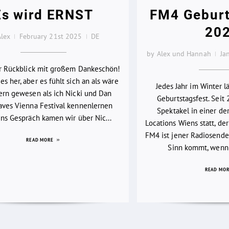
Es wird ERNST
FM4 Geburt
20
Alex
February 21st 2025
DE
by Alex und Hannah
Ja
er Rückblick mit großem Dankeschön!
es her, aber es fühlt sich an als wäre
Jedes Jahr im Winter 
ern gewesen als ich Nicki und Dan
Geburtstagsfest. Seit 
ves Vienna Festival kennenlernen
Spektakel in einer d
 Ins Gespräch kamen wir über Nic...
Locations Wiens statt, der
FM4 ist jener Radiosender
READ MORE
Sinn kommt, wenn 
READ MO