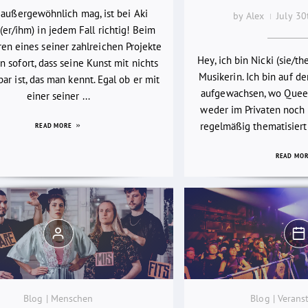
 außergewöhnlich mag, ist bei Aki
by Alex
July 3
(er/ihm) in jedem Fall richtig! Beim
en eines seiner zahlreichen Projekte
Hey, ich bin Nicki (sie/th
 sofort, dass seine Kunst mit nichts
Musikerin. Ich bin auf d
bar ist, das man kennt. Egal ob er mit
aufgewachsen, wo Quee
einer seiner ...
weder im Privaten noch i
regelmäßig thematisiert
READ MORE
READ MO
Blog | Menschen
Blog | Verans