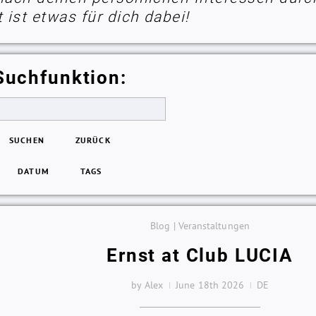
ist etwas für dich dabei!
Suchfunktion:
SUCHEN
ZURÜCK
DATUM
TAGS
Blog | Veranstaltungen
Ernst at Club LUCIA
by Alex
June 18th 2026
DE