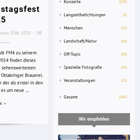
Konzerte
(133)
stagsfest
Langzeitbelichtungen
(3)
25
Menschen
(15)
nuary 25th 2025
DE
Landschaft/Natur
(16)
lädt FM4 zu seinem
Off-Topic
(20)
2014 findet dieses
Spezielle Fotografie
er sehenswertesten
(19)
 Ottakringer Brauerei.
Veranstaltungen
(11)
 der als erster in den
es um neue ...
Gesamt
(265)
RE
Wir empfehlen