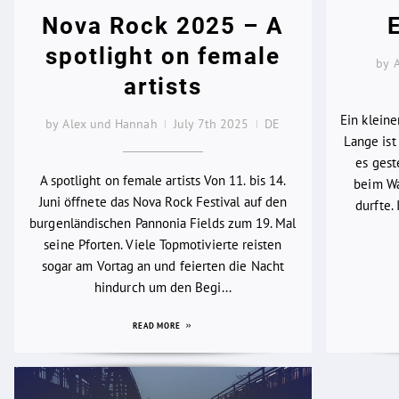
Nova Rock 2025 – A
spotlight on female
by 
artists
Ein klein
by Alex und Hannah
July 7th 2025
DE
Lange ist 
es gest
A spotlight on female artists Von 11. bis 14.
beim Wa
Juni öffnete das Nova Rock Festival auf den
durfte.
burgenländischen Pannonia Fields zum 19. Mal
seine Pforten. Viele Topmotivierte reisten
sogar am Vortag an und feierten die Nacht
hindurch um den Begi...
READ MORE