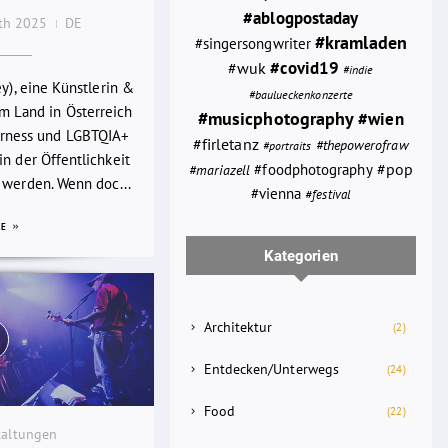
#ablogpostaday
0th 2025
DE
#kramladen
#singersongwriter
#wuk
#covid19
#indie
ey), eine Künstlerin &
#baulueckenkonzerte
em Land in Österreich
#musicphotography
#wien
rness und LGBTQIA+
#firletanz
#thepowerofraw
#portraits
n der Öffentlichkeit
#foodphotography
#pop
#mariazell
 werden. Wenn doc...
#vienna
#festival
RE
Kategorien
Architektur
(2)
Entdecken/Unterwegs
(24)
Food
(22)
taltungen