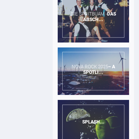
DIE SPRITBUAM -​
DAS
ABSCH...
NOVA ROCK 2025​
–
A
SPOTLI...
SPLASH...