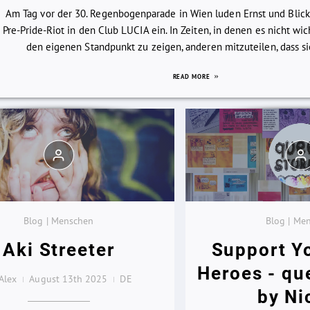
Am Tag vor der 30. Regenbogenparade in Wien luden Ernst und Blic
Pre-Pride-Riot in den Club LUCIA ein. In Zeiten, in denen es nicht wi
den eigenen Standpunkt zu zeigen, anderen mitzuteilen, dass sie 
READ MORE
Blog | Menschen
Blog | Me
Aki Streeter
Support Y
Heroes - qu
Alex
August 13th 2025
DE
by Ni