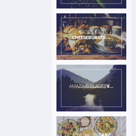
BACON EGG​
CHEESEBURGER...
AMAZING PLACES​
V...
1001 NACHT​
GANZ