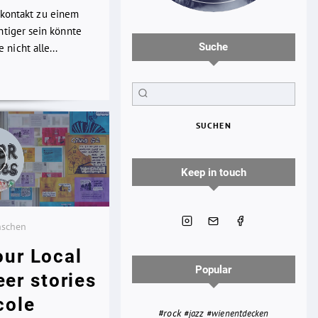
kkontakt zu einem
chtiger sein könnte
Suche
nicht alle...
SUCHEN
Keep in touch
nschen
our Local
Popular
eer stories
cole
#rock
#jazz
#wienentdecken