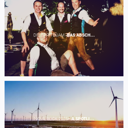
DIE SPRITBUAM -​
DAS
ABSCH...
NOVA ROCK 2025​
–
A
SPOTLI...