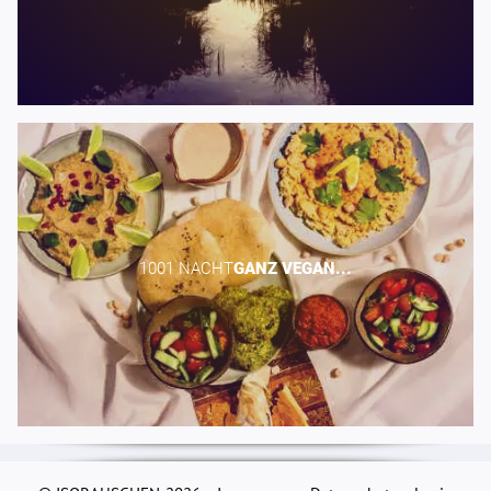
1001 NACHT​
GANZ
VEGAN...