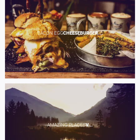
BACON EGG​
CHEESEBURGER...
AMAZING PLACES​
V...