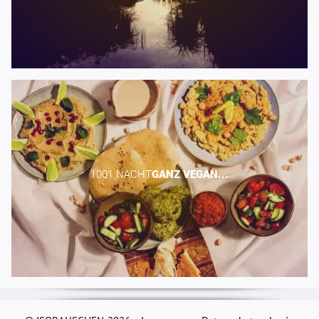
1001 NACHT​
GANZ
VEGAN...