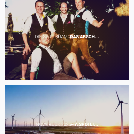
DIE SPRITBUAM -​
DAS
ABSCH...
NOVA ROCK 2025​
–
A
SPOTLI...