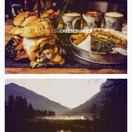
BACON EGG​
CHEESEBURGER...
AMAZING PLACES​
V...