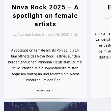
Nova Rock 2025 – A
spotlight on female
by 
artists
Ein klein
by Alex und Hannah
July 7th 2025
DE
Lange ist 
es gest
A spotlight on female artists Von 11. bis 14.
beim Wa
Juni öffnete das Nova Rock Festival auf den
durfte.
burgenländischen Pannonia Fields zum 19. Mal
seine Pforten. Viele Topmotivierte reisten
sogar am Vortag an und feierten die Nacht
hindurch um den Begi...
READ MORE