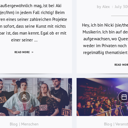
 außergewöhnlich mag, ist bei Aki
by Alex
July 3
(er/ihm) in jedem Fall richtig! Beim
en eines seiner zahlreichen Projekte
Hey, ich bin Nicki (sie/th
 sofort, dass seine Kunst mit nichts
Musikerin. Ich bin auf d
bar ist, das man kennt. Egal ob er mit
aufgewachsen, wo Quee
einer seiner ...
weder im Privaten noch i
regelmäßig thematisiert
READ MORE
READ MO
Blog | Menschen
Blog | Verans