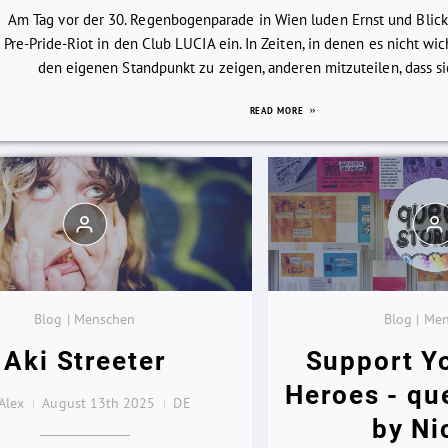
Am Tag vor der 30. Regenbogenparade in Wien luden Ernst und Blic
Pre-Pride-Riot in den Club LUCIA ein. In Zeiten, in denen es nicht wi
den eigenen Standpunkt zu zeigen, anderen mitzuteilen, dass sie 
READ MORE
Blog | Menschen
Blog | Me
Aki Streeter
Support Y
Heroes - qu
Alex
August 13th 2025
DE
by Ni