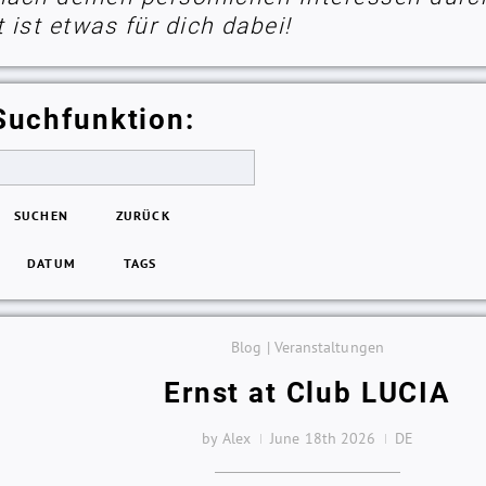
ist etwas für dich dabei!
Suchfunktion:
SUCHEN
ZURÜCK
DATUM
TAGS
Blog | Veranstaltungen
Ernst at Club LUCIA
by Alex
June 18th 2026
DE