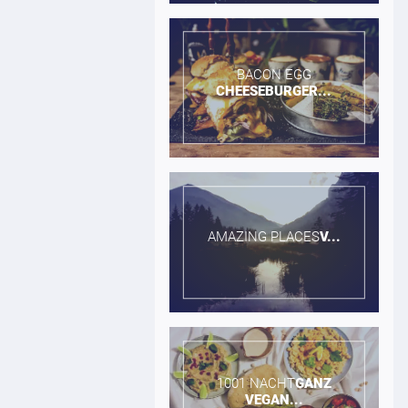
BACON EGG​
CHEESEBURGER...
AMAZING PLACES​
V...
1001 NACHT​
GANZ
VEGAN...