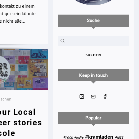
kkontakt zu einem
chtiger sein könnte
Suche
nicht alle...
SUCHEN
Keep in touch
nschen
our Local
Popular
eer stories
cole
#kramladen
#rock
#jazz
#indie