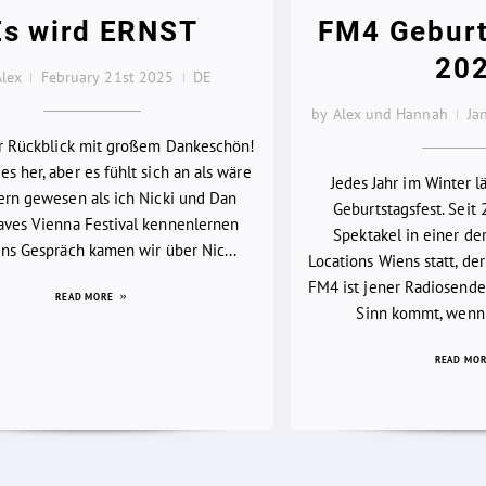
Es wird ERNST
FM4 Geburt
20
Alex
February 21st 2025
DE
by Alex und Hannah
Ja
er Rückblick mit großem Dankeschön!
es her, aber es fühlt sich an als wäre
Jedes Jahr im Winter 
ern gewesen als ich Nicki und Dan
Geburtstagsfest. Seit 
ves Vienna Festival kennenlernen
Spektakel in einer d
 Ins Gespräch kamen wir über Nic...
Locations Wiens statt, der
FM4 ist jener Radiosender
READ MORE
Sinn kommt, wenn 
READ MO