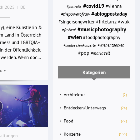
#covid19
#vienna
#portraits
0th 2025
DE
#ablogpostaday
#thepowerofraw
#wuk
#firletanz
#singersongwriter
ey), eine Künstlerin &
#musicphotography
#festival
em Land in Österreich
#wien
#foodphotography
rness und LGBTQIA+
#wienentdecken
#baulueckenkonzerte
n der Öffentlichkeit
#pop
#mariazell
 werden. Wenn doc...
RE
Kategorien
Architektur
(2)
Entdecken/Unterwegs
(24)
Food
(22)
Konzerte
(133)
taltungen