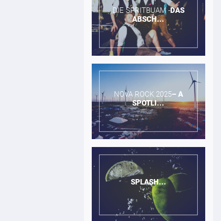
DIE SPRITBUAM -​
DAS
ABSCH...
NOVA ROCK 2025​
–
A
SPOTLI...
SPLASH...