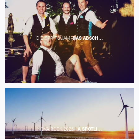
DIE SPRITBUAM -​
DAS
ABSCH...
NOVA ROCK 2025​
–
A
SPOTLI...