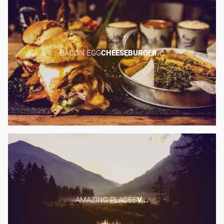
BACON EGG​
CHEESEBURGER...
AMAZING PLACES​
V...