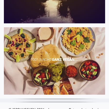
1001 NACHT​
GANZ
VEGAN...