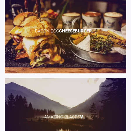
BACON EGG​
CHEESEBURGER...
AMAZING PLACES​
V...