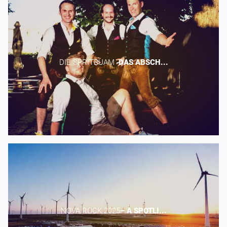
DIE SPRITBUAM -​
DAS
ABSCH...
NOVA ROCK 2025​
–
A
SPOTLI...