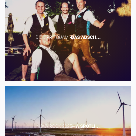
DIE SPRITBUAM -​
DAS
ABSCH...
NOVA ROCK 2025​
–
A
SPOTLI...