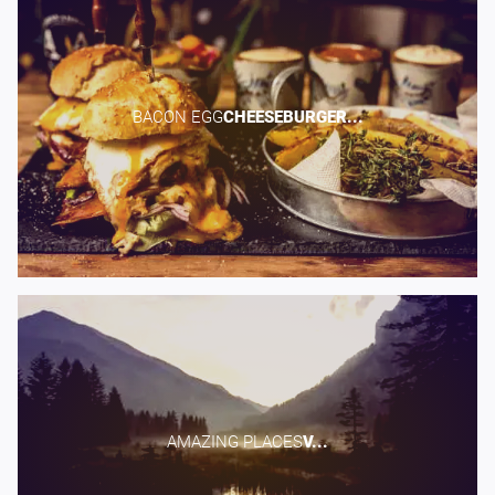
BACON EGG​
CHEESEBURGER...
AMAZING PLACES​
V...