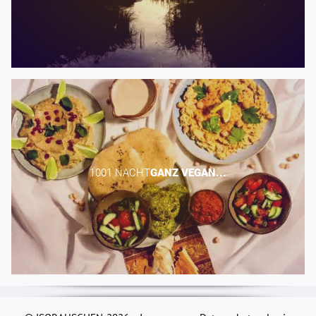
1001 NACHT​
GANZ
VEGAN...